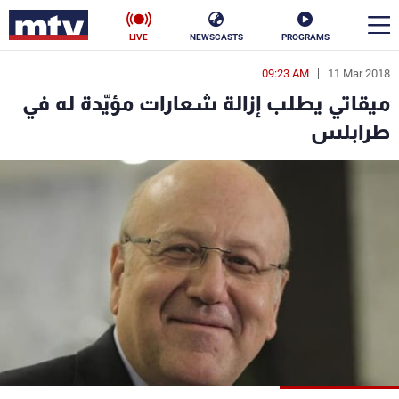
LIVE
NEWSCASTS
PROGRAMS
09:23 AM
11 Mar 2018
en
ميقاتي يطلب إزالة شعارات مؤيّدة له في
الأخبار
طرابلس
سياسة
ناس
إقتصاد
فن
منوعات
رياضة
كأس العالم
البرامج
جدول البرامج