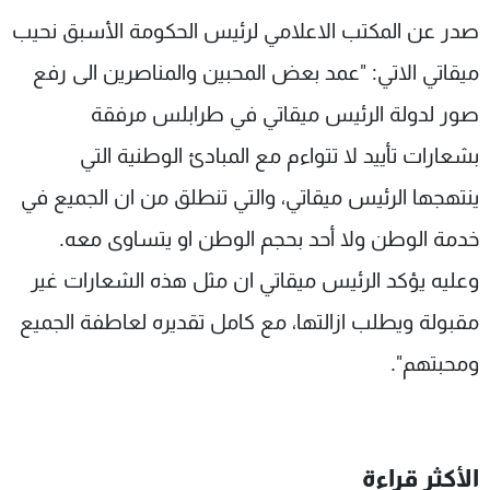
شاهد البرامج
صدر عن المكتب الاعلامي لرئيس الحكومة الأسبق نحيب
الترددات
ميقاتي الاتي: "عمد بعض المحبين والمناصرين الى رفع
صور لدولة الرئيس ميقاتي في طرابلس مرفقة
عن MTV
وظائف
الإنـتـاج
تواصل معنا
بشعارات تأييد لا تتواءم مع المبادئ الوطنية التي
لاعلاناتكم
شروط الإسـتخدام
ينتهجها الرئيس ميقاتي، والتي تنطلق من ان الجميع في
سياسة الخصوصية
خدمة الوطن ولا أحد بحجم الوطن او يتساوى معه.
وعليه يؤكد الرئيس ميقاتي ان مثل هذه الشعارات غير
مقبولة ويطلب ازالتها، مع كامل تقديره لعاطفة الجميع
ومحبتهم".
الأكثر قراءة