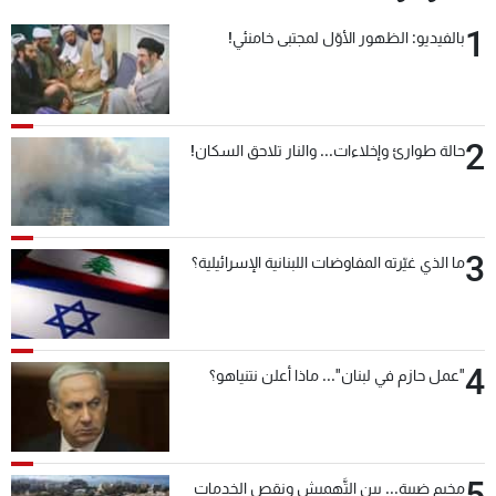
1
بالفيديو: الظهور الأوّل لمجتبى خامنئي!
2
حالة طوارئ وإخلاءات... والنار تلاحق السكان!
3
ما الذي غيّرته المفاوضات اللبنانية الإسرائيلية؟
4
"عمل حازم في لبنان"... ماذا أعلن نتنياهو؟
5
مخيم ضبية... بين التَّهميش ونقص الخدمات