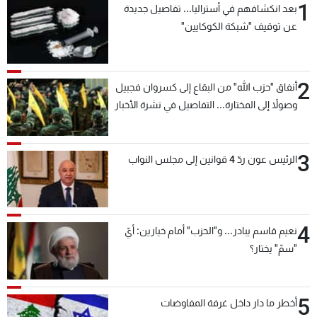
1
بعد انكشافهم في أستراليا... تفاصيل جديدة
عن توقيف "شبكة الكوكايين"
2
أنفاق "حزب الله" من البقاع إلى كسروان فجبيل
وصولاً إلى المختارة... التفاصيل في نشرة الأخبار
بعد قليل
3
الرئيس عون ردّ 4 قوانين إلى مجلس النواب
4
نعيم قاسم يبادر... و"الحزب" أمام خيارين: أيّ
"سمّ" يختار؟
5
أخطر ما دار داخل غرفة المفاوضات