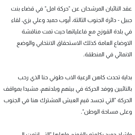
شاهد البرامج
عقد النائبان المرشحان عن "حركة امل" في قضاء بنت
الترددات
جبيل - دائرة الجنوب الثالثة، أيوب حميد وعلي بزي، لقاء
في بلدة القوزح مع فاعلياتها حيث تمت مناقشة
عن MTV
وظائف
الإنـتـاج
تواصل معنا
الاوضاع العامة كذلك الاستحقاق الانتخابي والوضع
لاعلاناتكم
شروط الإسـتخدام
الانمائي في المنطقة.
سياسة الخصوصية
بداية تحدث كاهن الرعية الاب طوني حنا الذي رحب
بالنائبين ووفد الحركة في بيتهم وبلدتهم، مشيدا بمواقف
الحركة "التي تجسد قيم العيش المشترك هنا في الجنوب
وعلى مساحة الوطن".
واشاد حميد بكلمته بالقوزح واهلها "التي انتمت الى