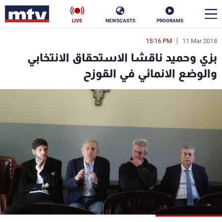
LIVE
NEWSCASTS
PROGRAMS
15:16 PM
11 Mar 2018
en
بزي وحميد ناقشا الاستحقاق الانتخابي
الأخبار
والوضع الانمائي في القوزح
سياسة
ناس
إقتصاد
فن
منوعات
رياضة
كأس العالم
البرامج
جدول البرامج