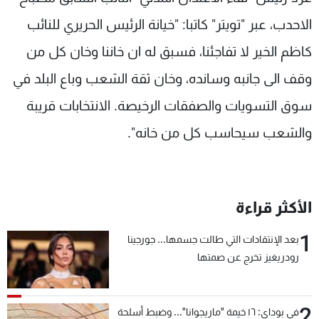
شاهد البرامج
الاحدب، عبر "تويتر" كاتبا: "خيانة الرئيس الحريري للنائب
الترددات
كاظم الخير لا تفاجئنا، فسبق له ان خاننا وخان كل من
وقف الى جانبه وسانده، وخان ثقة الشعب وباع البلد في
عن MTV
وظائف
الإنـتـاج
تواصل معنا
سوق التسويات والصفقات الرخيصة. الانتخابات قريبة
لاعلاناتكم
شروط الإسـتخدام
سياسة الخصوصية
والشعب سيحاسب كل من خانه".
الأكثر قراءة
1
بعد الإنتقادات التي طالت جسمها... جورجينا
رودريغيز تخرج عن صمتها
2
في بوداي: ١٦ خيمة "ماريجوانا"... وضبط أسلحة