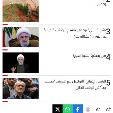
وذخائر
3
نائب "الثنائي" يردّ على قاسم... ونائب "الحزب"
عن عون: "انشالله خير"
4
من يصدّق الشيخ نعيم؟
5
الرئيس الإيراني: التواصل مع المرشد "صعب
جداً" في الوقت الحالي
-
+
A
A