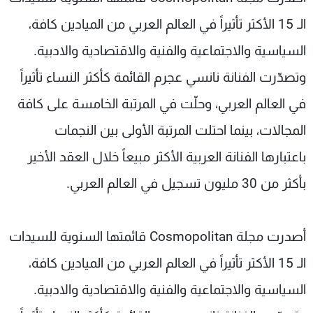
شاهد البرامج
الـ 15 الأكثر تأثيراً في العالم العربي من الميادين كافة،
الترددات
السياسية والاجتماعية والفنية والاقتصادية والادبية.
وتصدّرت الفنانة نانسي عجرم القائمة كأكثر النساء تأثيراً
عن MTV
وظائف
الإنـتـاج
تواصل معنا
في العالم العربي، وحلّت في المرتبة الخامسة على كافة
لاعلاناتكم
شروط الإسـتخدام
سياسة الخصوصية
المجالات، بينما احتلت المرتبة الأولى بين النجمات
باعتبارها الفنانة العربية الأكثر مبيعاً خلال العقد الأخير
بأكثر من 30 مليون تسجيل في العالم العربي.
أصدرت مجلة
Cosmopolitan
قائمتها السنوية للسيدات
الـ 15 الأكثر تأثيراً في العالم العربي من الميادين كافة،
السياسية والاجتماعية والفنية والاقتصادية والادبية.