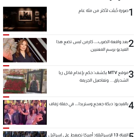
1
صورة خُبئت لأكثر من مئة عام
2
بعد واقعة الضرب... كارمن لبس تضع هذا
الفيديو برسم المعنيين
3
موقع MTV يكشف: حكم بإعدام قاتل ريا
الشدياق… وتفاصيل الجريمة
4
بالفيديو: دبكة جعجع وستريدا... في حفلة زفاف
5
القناة 13 الإسرائيليّة: أميركا تضغط على إسرائيل