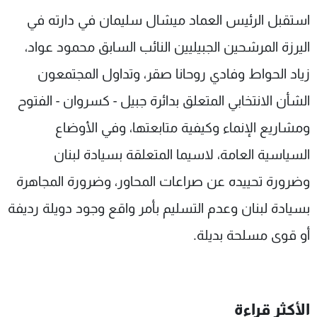
شاهد البرامج
استقبل الرئيس العماد ميشال سليمان في دارته في
الترددات
اليرزة المرشحين الجبيليين النائب السابق محمود عواد،
زياد الحواط وفادي روحانا صقر، وتداول المجتمعون
عن MTV
وظائف
الإنـتـاج
تواصل معنا
الشأن الانتخابي المتعلق بدائرة جبيل - كسروان - الفتوح
لاعلاناتكم
شروط الإسـتخدام
ومشاريع الإنماء وكيفية متابعتها، وفي الأوضاع
سياسة الخصوصية
السياسية العامة، لاسيما المتعلقة بسيادة لبنان
وضرورة تحييده عن صراعات المحاور، وضرورة المجاهرة
بسيادة لبنان وعدم التسليم بأمر واقع وجود دويلة رديفة
أو قوى مسلحة بديلة.
الأكثر قراءة