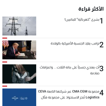
شاهد البرامج
الأكثر قراءة
الترددات
1
بشرى "كهربائية" للبنانيين!
عن MTV
وظائف
الإنـتـاج
تواصل معنا
لاعلاناتكم
شروط الإسـتخدام
سياسة الخصوصية
2
ترامب يقيّد الجنسية الأميركية بالولادة
3
أبٌ يعتدي جنسيّاً على بناته الثلاث… واعترافاتٌ
صادمة
4
مجموعة CMA CGM عبر شركتها التابعة CEVA
Logistics تُنجز الاستحواذ على مجموعة فتّال