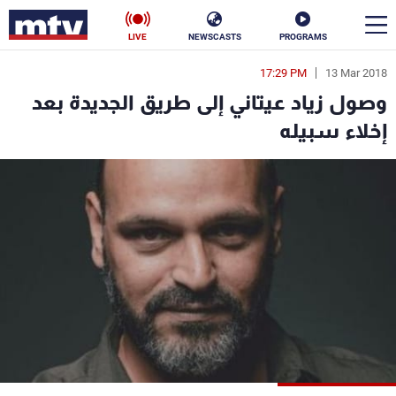
LIVE
NEWSCASTS
PROGRAMS
17:29 PM
13 Mar 2018
en
وصول زياد عيتاني إلى طريق الجديدة بعد
الأخبار
إخلاء سبيله
سياسة
ناس
إقتصاد
فن
منوعات
رياضة
كأس العالم
البرامج
جدول البرامج