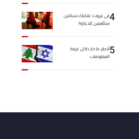
4
في بيروت: تفكيك شبكتين
منظّمتين للدعارة!
5
أخطر ما دار داخل غرفة
المفاوضات