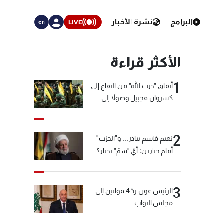
البرامج
نشرة الأخبار
LIVE
en
الأكثر قراءة
1
أنفاق "حزب الله" من البقاع إلى
كسروان فجبيل وصولاً إلى
المختارة... التفاصيل في نشرة
الأخبار بعد قليل
2
نعيم قاسم يبادر... و"الحزب"
أمام خيارين: أيّ "سمّ" يختار؟
3
الرئيس عون ردّ 4 قوانين إلى
مجلس النواب