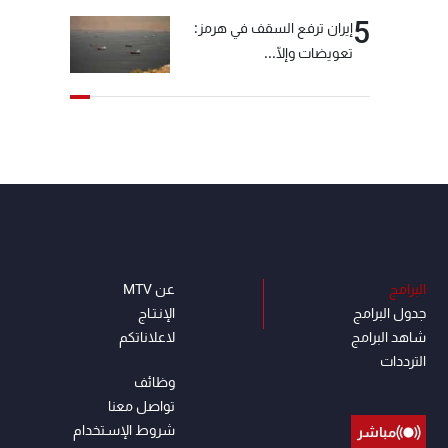
5
إيران ترفع السقف في هرمز:
تعويضات وإلّا...
البرامج
عن MTV
جدول البرامج
الإنـتـاج
شاهد البرامج
لاعلاناتكم
الترددات
وظائف
تواصل معنا
شروط الإسـتخدام
مباشر