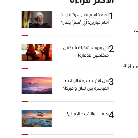
1
نعيم قاسم يبادر... و"الحزب"
أمام خيارين: أيّ "سمّ" يختار؟
2
في بيروت: تفكيك شبكتين
منظّمتين للدعارة!
ى براد
3
هل اقتربت عودة الرحلات
المباشرة بين لبنان وأميركا؟
4
هرمز... والشرط الإيراني!