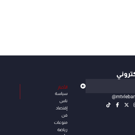
كتروني
الأخبار
سياسة
@mtvleba
ناس
إقتصاد
فن
منوعات
رياضة