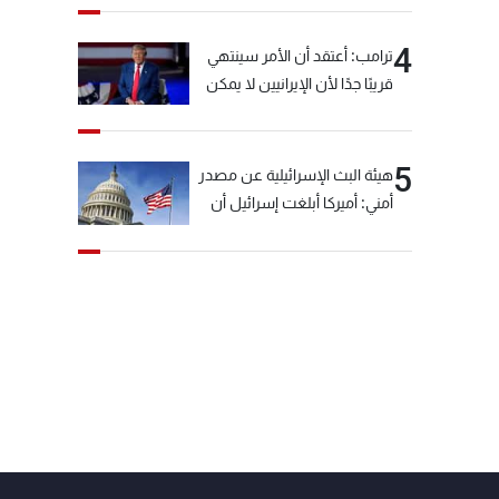
4
ترامب: أعتقد أن الأمر سينتهي
قريبًا جدًا لأن الإيرانيين لا يمكن
أن يستمروا على هذا الحال
5
هيئة البث الإسرائيلية عن مصدر
أمني: أميركا أبلغت إسرائيل أن
"حزب الله" لم يخرق وقف إطلاق
النار أمس في مجدل زون
وطلبت منها عدم التصعيد
خشية أن يؤثر ذلك على
مفاوضات روما