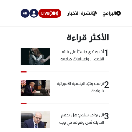
البرامج
نشرة الأخبار
LIVE
en
الأكثر قراءة
1
أبٌ يعتدي جنسيّاً على بناته
الثلاث… واعترافاتٌ صادمة
2
ترامب يقيّد الجنسية الأميركية
بالولادة
3
الى نواف سلام: هل يدفع
الحايك ثمن وقوفه في وجه
خيّاط؟