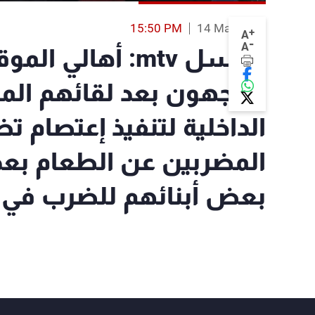
15:50 PM
14 Mar 2018
+
A
-
A
مراسل mtv: أهالي
يتوجهون بعد لقائهم المفت
الداخلية لتنفيذ إعتصام ت
المضربين عن الطعام بعد 
بعض أبنائهم للضرب في