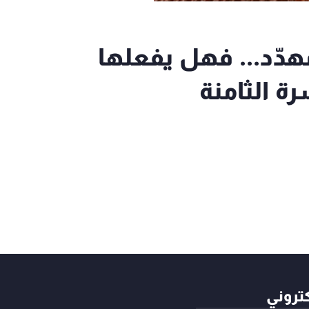
مهدّد... فهل يفعلها
ة الثامنة
كتروني