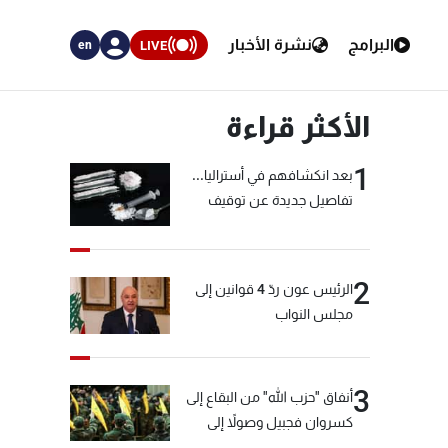
البرامج
نشرة الأخبار
LIVE
en
الأكثر قراءة
1
بعد انكشافهم في أستراليا...
تفاصيل جديدة عن توقيف
"شبكة الكوكايين"
2
الرئيس عون ردّ 4 قوانين إلى
مجلس النواب
3
أنفاق "حزب الله" من البقاع إلى
كسروان فجبيل وصولاً إلى
المختارة... التفاصيل في نشرة