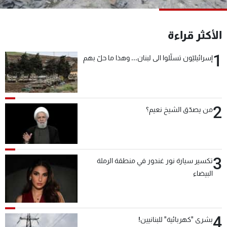
شاهد البرامج
الترددات
الأكثر قراءة
1
إسرائيليّون تسلّلوا الى لبنان... وهذا ما حلّ بهم
عن MTV
وظائف
الإنـتـاج
تواصل معنا
لاعلاناتكم
شروط الإسـتخدام
سياسة الخصوصية
2
من يصدّق الشيخ نعيم؟
3
تكسير سيارة نور غندور في منطقة الرملة
البيضاء
4
بشرى "كهربائية" للبنانيين!