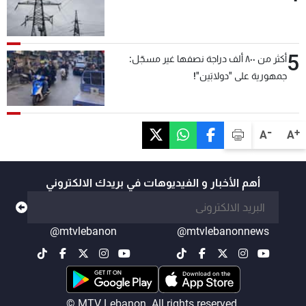
5
أكثر من ٨٠٠ ألف دراجة نصفها غير مسجّل:
جمهورية على "دولابَين"!
-
+
A
A
أهم الأخبار و الفيديوهات في بريدك الالكتروني
@mtvlebanon
@mtvlebanonnews
© MTV Lebanon. All rights reserved.