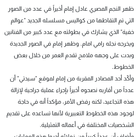
شاهد البرامج
ظهر النجم المصري عادل إمام أخيراً في عدد من الصور
الترددات
التي تم التقاطها من كواليس مسلسله الجديد "عوالم
خفية" الذي يشارك في بطولته مع عدد كبير من الفنانين
عن MTV
وظائف
الإنـتـاج
تواصل معنا
ويخرجه نجله رامي امام. وظهر إمام في الصور الجديدة
لاعلاناتكم
شروط الإسـتخدام
وبدت على وجهه ملامح تقدم العمر من خلال بعض
سياسة الخصوصية
الخطوط.
وأكّد أحد المصادر المقربة من إمام لموقع "سيدتي" أن
عدداً من أقاربه نصحوه أخيراً بإجراء عملية جراحية لإزالة
هذه التجاعيد، لكنه رفض الأمر، مؤكداً أنه في حاجة
لوجود هذه الخطوط التعبيرية لأنها تساعده على تقديم
الشخصيات المختلفة في أعماله التمثيلية.
وأضاف أن عدداً كبيراً من زملائه أجروا هذه العمليات