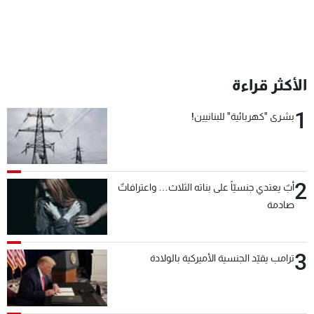
الأكثر قراءة
1
بشرى "كهربائية" للبنانيين!
2
أبٌ يعتدي جنسيّاً على بناته الثلاث… واعترافاتٌ
صادمة
3
ترامب يقيّد الجنسية الأميركية بالولادة