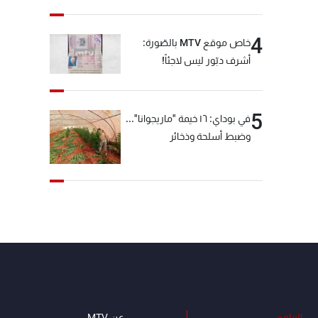
عن صمتها
4
خاص موقع MTV بالصّورة:
أشرف دبّور ليس لاجئاً!
5
في بوداي: ١٦ خيمة "ماريجوانا"...
وضبط أسلحة وذخائر
البرامج
عن MTV