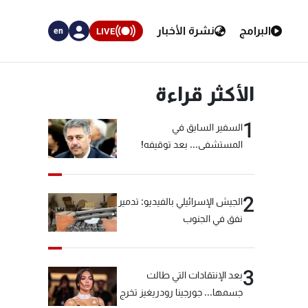
البرامج
نشرة الأخبار
LIVE
en
الأكثر قراءة
1
السفير السابق في
المستشفى... بعد توقيفه!
2
الجيش الإسرائيلي بالفيديو: تدمير
نفق في الجنوب
3
بعد الإنتقادات التي طالت
جسمها... جورجينا رودريغيز تخرج