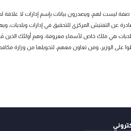
ن صفة ليست لهم، ويصدرون بيانات بإسم إدارات لا علاقة ل
لصادرة عن التفتيش المركزي للتحقيق في إدارات وبلديات، وي
البلديات هي ملك خاص لأسماء معروفة، وهم أولئك الذين فَر
 على الوزير، ومن تعاون معهم، لتحويلها من وزارة مكافح
كتروني