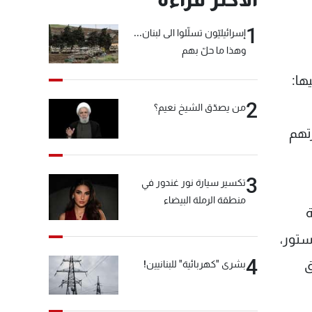
1
إسرائيليّون تسلّلوا الى لبنان...
وهذا ما حلّ بهم
ها:
2
من يصدّق الشيخ نعيم؟
رتهم
3
تكسير سيارة نور غندور في
منطقة الرملة البيضاء
ة
ستور،
4
ق
بشرى "كهربائية" للبنانيين!