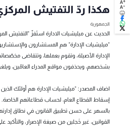
+
A
-
هكذا ردّ التفتيش المركز
A
الجمهورية
الحديث عن ميليشيات الادارة استَفزّ "التفتيش الم
"ميليشيات الإدارة" هم المستشارون والإستشاريون 
الإدارة الأصيلة، وتقوم بعملها، وتتقاضى مخصّصاته
بشخصهم، ويحذفون مواقع المدراء العامّين، ويلغ
اضاف المصدر: "ميليشيات الإدارة هم أولئك الذين
إسقاط القطاع العام، لحساب قطاعاتهم الخاصة. 
بالسهر على حسن تطبيق القانون في نطاق إدارتهم،
القوانين، غير خَجلين من صيغة الإصرار، والتأكيد عل