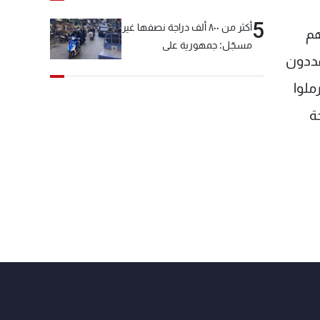
5
أكثر من ٨٠٠ ألف دراجة نصفها غير
هم
مسجّل: جمهورية على
هددون
"دولابَين"!
ملوا
ة