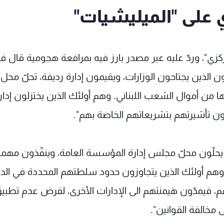
ي على "الميليشيات"
ركزي"، وردّ عليه عبر مصدر بارز فيه بمرافعة هجومية قال في
الذين يجتاحون الوزارات، ويقيمون إدارة رديفة، تحلّ محل
ا من أموال الشعب اللبناني. وهم أولئك الذين يختزلون إدا
ون تأشيرتهم بتشريعاتهم الخاصة بهم".
 يحلّون محلّ مجلس إدارة المؤسسة العامة، وينفّذون مهم
وهم أولئك الذين يتجاوزون حدود سلطتهم المحددة في الد
 فيمدّون هَيمنتهم الى الإدارات الأخرى، لفرض عدم تطبي
ى مخالفة القوانين".