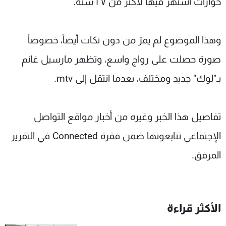
حوارات اشتهر فيها لأكثر من ٢٧ سنة.
شاهد البرامج
الترددات
وهذا الموضوع لم يمرّ من دون نكات أيضاً، خصوصاً
عن MTV
وظائف
صورة حصلت على رواج واسع، وتظهر مارسيل غانم
الإنـتـاج
تواصل معنا
بـ"لوك" جديد ومختلف، بعدما انتقل إلى mtv.
لاعلاناتكم
شروط الإسـتخدام
سياسة الخصوصية
تفاصيل هذا الخبر وغيره من أخبار مواقع التواصل
الإجتماعي تتابعونها ضمن فقرة Connected في التقرير
المرفق.
الأكثر قراءة