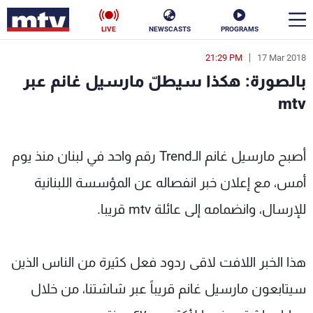
LIVE
NEWSCASTS
PROGRAMS
21:29 PM
17 Mar 2018
en
بالصورة: هكذا سيطلّ مارسيل غانم عبر
الأخبار
mtv
سياسة
ناس
ل غانم عبر mtv - MTV Lebanon
أصبح مارسيل غانم الـTrend رقم واحد في لبنان منذ يوم
إقتصاد
فن
أمس، مع إعلان خبر انفصاله عن المؤسسة اللبنانية
منوعات
رياضة
للإرسال، وانضمامه إلى عائلة mtv قريبا.
كأس العالم
هذا الخبر اللافت لاقى ردود فعل كثيرة من الناس الذين
سيتابعون مارسيل غانم قريباً عبر شاشتنا، من خلال
البرامج
جدول البرامج