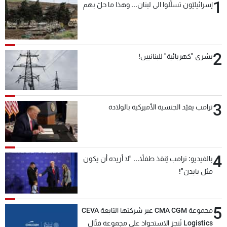
1
إسرائيليّون تسلّلوا الى لبنان... وهذا ما حلّ بهم
2
بشرى "كهربائية" للبنانيين!
3
ترامب يقيّد الجنسية الأميركية بالولادة
4
بالفيديو: ترامب يُنقذ طفلاً... "لا أريده أن يكون
مثل بايدن"!
5
مجموعة CMA CGM عبر شركتها التابعة CEVA
Logistics تُنجز الاستحواذ على مجموعة فتّال