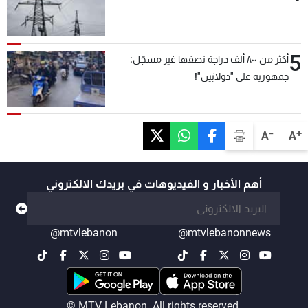
5
أكثر من ٨٠٠ ألف دراجة نصفها غير مسجّل:
جمهورية على "دولابَين"!
-
+
A
A
أهم الأخبار و الفيديوهات في بريدك الالكتروني
@mtvlebanon
@mtvlebanonnews
© MTV Lebanon. All rights reserved.