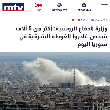
LIVE
NEWSCASTS
PROGRAMS
07:50 AM
18 Mar 2018
en
وزارة الدفاع الروسية: أكثر من 5 آلاف
الأخبار
شخص غادروا الغوطة الشرقية في
سوريا اليوم
سياسة
ناس
إقتصاد
فن
منوعات
رياضة
كأس العالم
البرامج
جدول البرامج