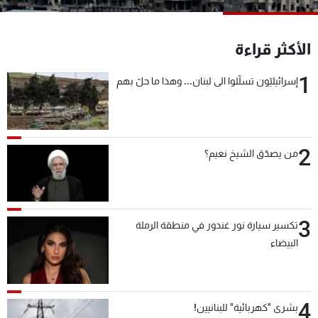
شاهد البرامج
الترددات
الأكثر قراءة
1
إسرائيليّون تسلّلوا الى لبنان... وهذا ما حلّ بهم
عن MTV
وظائف
الإنـتـاج
تواصل معنا
لاعلاناتكم
شروط الإسـتخدام
سياسة الخصوصية
2
من يصدّق الشيخ نعيم؟
3
تكسير سيارة نور غندور في منطقة الرملة
البيضاء
4
بشرى "كهربائية" للبنانيين!