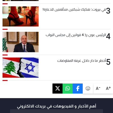
3
في بيروت: تفكيك شبكتين منظّمتين للدعارة!
4
الرئيس عون ردّ 4 قوانين إلى مجلس النواب
5
أخطر ما دار داخل غرفة المفاوضات
-
+
A
A
أهم الأخبار و الفيديوهات في بريدك الالكتروني