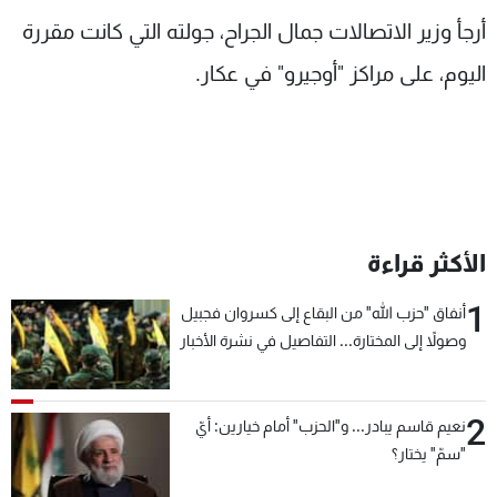
شاهد البرامج
أرجأ وزير الاتصالات جمال الجراح، جولته التي كانت مقررة
الترددات
اليوم، على مراكز "أوجيرو" في عكار.
عن MTV
وظائف
الإنـتـاج
تواصل معنا
لاعلاناتكم
شروط الإسـتخدام
سياسة الخصوصية
الأكثر قراءة
1
أنفاق "حزب الله" من البقاع إلى كسروان فجبيل
وصولاً إلى المختارة... التفاصيل في نشرة الأخبار
بعد قليل
2
نعيم قاسم يبادر... و"الحزب" أمام خيارين: أيّ
"سمّ" يختار؟