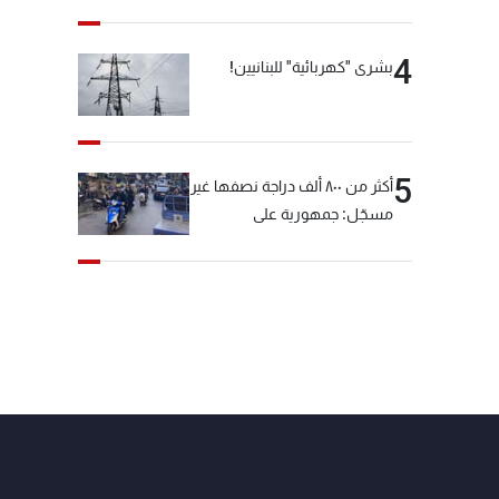
4
بشرى "كهربائية" للبنانيين!
5
أكثر من ٨٠٠ ألف دراجة نصفها غير
مسجّل: جمهورية على
"دولابَين"!