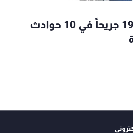
"التحكم المروري": قتيل و19 جريحاً في 10 حوادث
كتروني