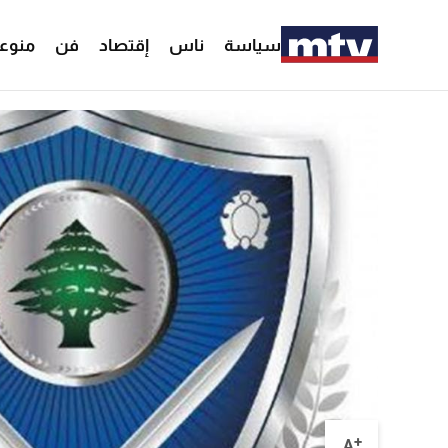
سياسة
ناس
إقتصاد
فن
منوع
+
A