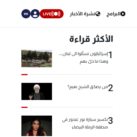
البرامج
نشرة الأخبار
LIVE
en
الأكثر قراءة
1
إسرائيليّون تسلّلوا الى لبنان...
وهذا ما حلّ بهم
2
من يصدّق الشيخ نعيم؟
3
تكسير سيارة نور غندور في
منطقة الرملة البيضاء