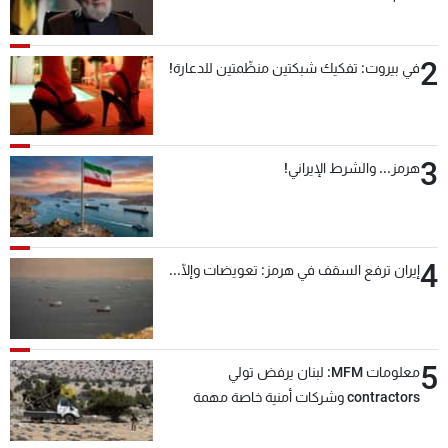
2
في بيروت: تفكيك شبكتين منظّمتين للدعارة!
3
هرمز... والشرط الإيراني!
4
إيران ترفع السقف في هرمز: تعويضات وإلّا...
5
معلومات MFM: لبنان يرفض تولي
contractors وشركات أمنية خاصة مهمة
التحقق من نزع سلاح "حزب الله"