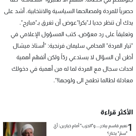
حصرياً للمردة ولمصالحها السياسية والانتخابية. أشد على
يدك أن تنظر جديا لـ"بكرا"عوض أن تغرق بـ"مبارح".
وتعليقاً على رد معوّض، كتب المسؤول الإعلامي في
"تيار المردة" المحامي سليمان فرنجية: "أستاذ ميشال
أظن أن السؤال لا يستدعي ردّاً ولكن أتفهّم أهمية
احداث سجال مع المردة لما له من أهمية في دخولك
معادلة لطالما تطمح الى ولوجها!".
الأكثر قراءة
1
نعيم قاسم يبادر... و"الحزب" أمام خيارين: أيّ
"سمّ" يختار؟