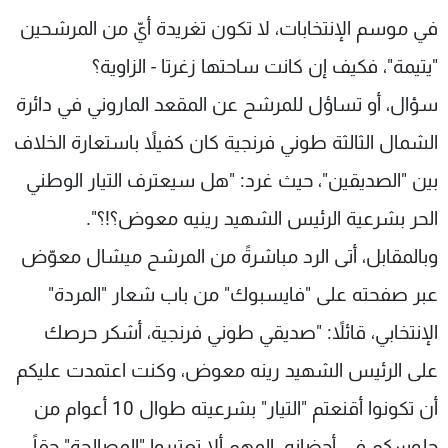
شاهد البرامج
في موسم الإنتخابات، لا تكون تغريدة أيّ من المرشحين
الترددات
"يتيمة"، فكيف إن كانت ساحتها زغرتا - الزاوية؟
سؤال، أو تساؤل للمرشح عن المقعد الماروني في دائرة
عن MTV
وظائف
الإنـتـاج
تواصل معنا
الشمال الثالثة طوني فرنجية كان كفيلاً باستعارة الخلاف
لاعلاناتكم
شروط الإسـتخدام
بين "الصديقين"، حيث غرد: "هل سيعترف التيار الوطني
سياسة الخصوصية
الحر بشرعية الرئيس الشهيد رينيه معوض؟!؟".
وبالمقابل، أتى الرد مباشرةً من المرشح ميشال معوّض
عبر صفحته على "فايسبوك" من باب شعار "المردة"
الإنتخابي، قائلاً: "صديقي طوني فرنجية، أشكر حرصك
على الرئيس الشهيد رينه معوض، وكنت اعتمدت عليكم
أن تكونوا أقنعتم "التيار" بشرعيته طوال 10 أعوام من
جلوسكم في أحضانه. المهم ألا تعتبروا "المصالحة" حقاً