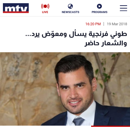
LIVE
NEWSCASTS
PROGRAMS
16:20 PM
19 Mar 2018
en
طوني فرنجية يسأل ومعوّض يرد...
الأخبار
والشعار حاضر
سياسة
ناس
إقتصاد
فن
منوعات
رياضة
كأس العالم
البرامج
جدول البرامج