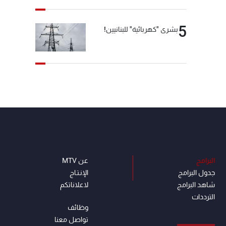
5
بشرى "كهربائية" للبنانيين!
البرامج
عن MTV
جدول البرامج
الإنـتـاج
شاهد البرامج
لاعلاناتكم
الترددات
وظائف
تواصل معنا