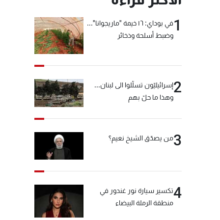
1
في بوداي: ١٦ خيمة "ماريجوانا"...
وضبط أسلحة وذخائر
2
إسرائيليّون تسلّلوا الى لبنان...
وهذا ما حلّ بهم
3
من يصدّق الشيخ نعيم؟
4
تكسير سيارة نور غندور في
منطقة الرملة البيضاء