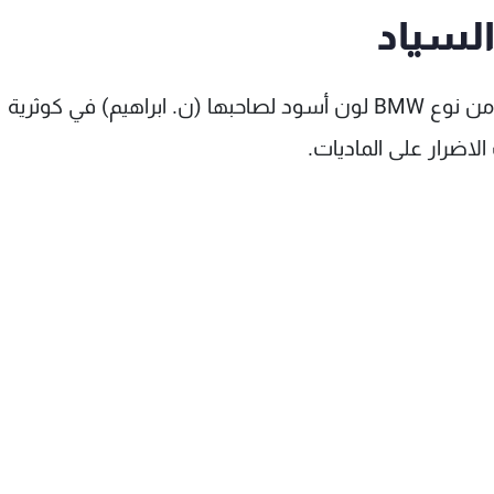
السياد
أفادت "الوكالة الوطنية للاعلام" عن احتراق سيارة من نوع BMW لون أسود لصاحبها (ن. ابراهيم) في كوثرية
لاضرار على الماديات.