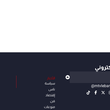
كتروني
الأخبار
سياسة
@mtvleba
ناس
إقتصاد
فن
منوعات