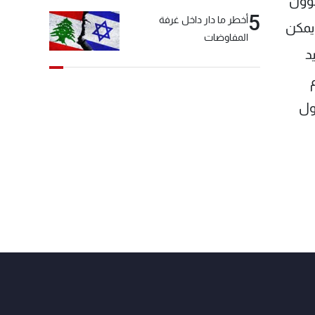
شؤون
5
أخطر ما دار داخل غرفة
يمكن
المفاوضات
د
ول