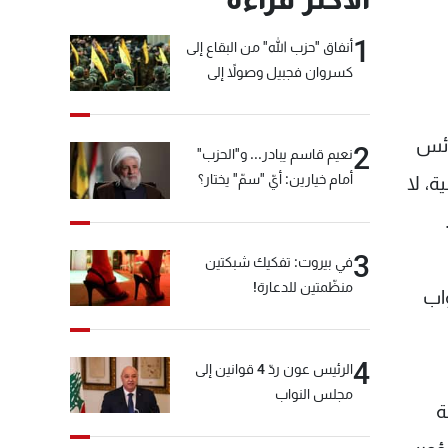
1
أنفاق "حزب الله" من البقاع إلى
كسروان فجبيل وصولاً إلى
المختارة... التفاصيل في نشرة
الأخبار بعد قليل
الكنائس
2
نعيم قاسم يبادر... و"الحزب"
أمام خيارين: أيّ "سمّ" يختار؟
ة، لا
3
في بيروت: تفكيك شبكتين
منظّمتين للدعارة!
س النواب
4
الرئيس عون ردّ 4 قوانين إلى
مجلس النواب
ة