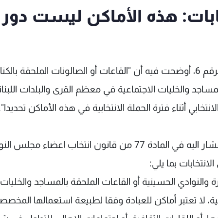
ابات: هذه الأماكن ليست دور
أصدرت هيئة الإشراف على الانتخابات إعلانا حمل الرقم 6، أوضحت فيه أن "القاعات أو الصالونات الملحقة ب
لمساجد والخليات الاجتماعية في معظم القرى والبلدات اللبناني
تخابي أثناء فترة الحملة الانتخابية في هذه الأماكن تحديدا".
وجاء في الإعلان: "توضيحا لمفهوم دور العبادة المشار اليه في المادة 77 من قانون انتخاب اعضاء مجل
رة والنوادي الحسينية أو القاعات الملحقة بالمساجد والخليات
نية، لا تعتبر أماكن للعبادة وفقا لطبيعة استعمالها المخصص