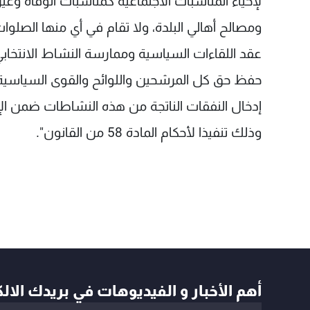
لإحياء المناسبات الاجتماعية كمناسبات الوفاة وغير
ومصالح أهالي البلدة، ولا تقام في أي منها الصل
عقد اللقاءات السياسية وممارسة النشاط الانتخابي أث
حفظ حق كل المرشحين واللوائح والقوى السياسية ال
إدخال النفقات الناتجة من هذه النشاطات ضمن الإن
وذلك تنفيذا لأحكام المادة 58 من القانون".
أهم الأخبار و الفيديوهات في بريدك الال