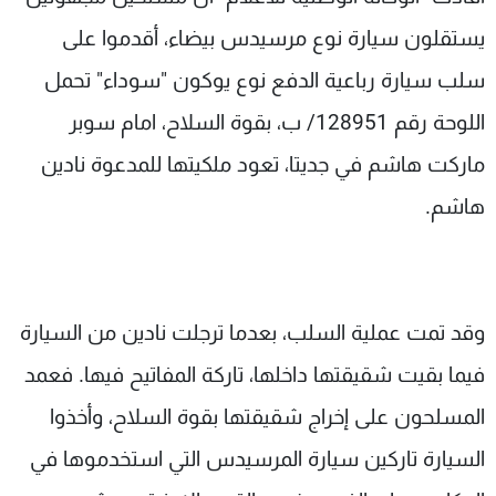
شاهد البرامج
يستقلون سيارة نوع مرسيدس بيضاء، أقدموا على
الترددات
سلب سيارة رباعية الدفع نوع يوكون "سوداء" تحمل
اللوحة رقم 128951/ ب، بقوة السلاح، امام سوبر
عن MTV
وظائف
الإنـتـاج
تواصل معنا
ماركت هاشم في جديتا، تعود ملكيتها للمدعوة نادين
لاعلاناتكم
شروط الإسـتخدام
سياسة الخصوصية
هاشم.
وقد تمت عملية السلب، بعدما ترجلت نادين من السيارة
فيما بقيت شقيقتها داخلها، تاركة المفاتيح فيها. فعمد
المسلحون على إخراج شقيقتها بقوة السلاح، وأخذوا
السيارة تاركين سيارة المرسيدس التي استخدموها في