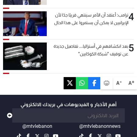
4
ترامب: أعتقد أن الأمر سينتهي قريبًا جدًا لأن
الإيرانيين لا يمكن أن يستمروا على هذا الحال
5
بعد انكشافهم في أستراليا... تفاصيل جديدة
عن توقيف "شبكة الكوكايين"
-
+
A
A
أهم الأخبار و الفيديوهات في بريدك الالكتروني
@mtvlebanon
@mtvlebanonnews