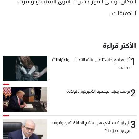
المكان. وعلى الفور حضرت القوى الامنية وبوشرت
التحقيقات.
الأكثر قراءة
1
أبٌ يعتدي جنسيّاً على بناته الثلاث… واعترافاتٌ
صادمة
2
ترامب يقيّد الجنسية الأميركية بالولادة
3
الى نواف سلام: هل يدفع الحايك ثمن وقوفه
في وجه خيّاط؟