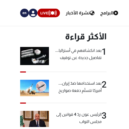
البرامج
نشرة الأخبار
LIVE
en
الأكثر قراءة
1
بعد انكشافهم في أستراليا...
تفاصيل جديدة عن توقيف
"شبكة الكوكايين"
2
بعد استخدامها ضدّ إيران...
أميركا تتسلّم دفعة صواريخ
كبيرة!
3
الرئيس عون ردّ 4 قوانين إلى
مجلس النواب