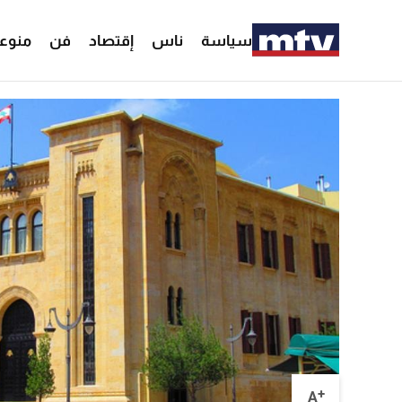
سياسة
ناس
إقتصاد
فن
منوع
+
A