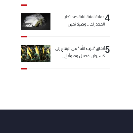
4
عملية امنية ليلية ضد تجار
المخدرات.. وصيدٌ ثمين
5
أنفاق "حزب الله" من البقاع إلى
كسروان فجبيل وصولاً إلى
المختارة... التفاصيل في نشرة
الأخبار بعد قليل