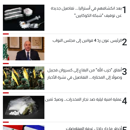
1
بعد انكشافهم في أستراليا... تفاصيل جديدة
عن توقيف "شبكة الكوكايين"
2
الرئيس عون ردّ 4 قوانين إلى مجلس النواب
3
أنفاق "حزب الله" من البقاع إلى كسروان فجبيل
وصولاً إلى المختارة... التفاصيل في نشرة الأخبار
بعد قليل
4
عملية امنية ليلية ضد تجار المخدرات.. وصيدٌ ثمين
أخطر ما دار داخل غرفة المفاوضات