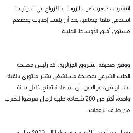
شاهد البرامج
انتشرت ظاهرة ضرب الزوجات للأزواج في الجزائر ما
الترددات
استدعى قلقا اجتماعيا، بعد أن بلغت إصابات بعضهم
مستوى أقلق الأوساط الطبية.
عن MTV
وظائف
الإنـتـاج
تواصل معنا
لاعلاناتكم
شروط الإسـتخدام
سياسة الخصوصية
ووفق صحيفة الشروق الجزائرية، أكد رئيس مصلحة
الطب الشرعي بمصلحة مستشفى بشير منتوري بالقبة،
عبد الرحمن خير الدين، أن المصلحة تمنح، خلال سنة
واحدة، أكثر من 200 شهادة طبية لرجال تعرضوا للضرب
من طرف الزوجات.
وقال خير الدين، الأمر يرتفع وطنيا إلى 2000 رجل في