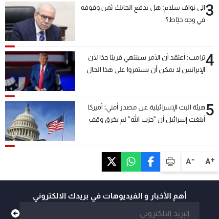
3
الى نواف سلام: هل يدفع الحايك ثمن وقوفه
في وجه خيّاط؟
4
ترامب: أعتقد أن الأمر سينتهي قريبًا جدًا لأن
الإيرانيين لا يمكن أن يستمروا على هذا الحال
5
هيئة البث الإسرائيلية عن مصدر أمني: أميركا
أبلغت إسرائيل أن "حزب الله" لم يخرق وقف
إطلاق النار أمس في مجدل زون وطلبت منها
عدم التصعيد خشية أن يؤثر ذلك على مفاوضات
روما
-
+
A
A
أهم الأخبار و الفيديوهات في بريدك الالكتروني