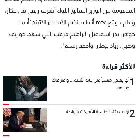
شاهد البرامج
المدعومة من الوزير السابق اللواء أشرف ريفي في عكار،
الترددات
وعلم موقع mtv أنّها ستضم الأسماء الآتية: "أحمد
جوهر، بدر اسماعيل، ابراهيم مرعب، ايلي سعد، جوزيف
عن MTV
وظائف
الإنـتـاج
تواصل معنا
وهبي، زياد بيطار، وأحمد رستم".
لاعلاناتكم
شروط الإسـتخدام
سياسة الخصوصية
الأكثر قراءة
1
أبٌ يعتدي جنسيّاً على بناته الثلاث… واعترافاتٌ
صادمة
2
ترامب يقيّد الجنسية الأميركية بالولادة