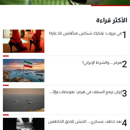
شاهد البرامج
الترددات
الأكثر قراءة
1
في بيروت: تفكيك شبكتين منظّمتين للدعارة!
عن MTV
وظائف
الإنـتـاج
تواصل معنا
لاعلاناتكم
شروط الإسـتخدام
سياسة الخصوصية
2
هرمز... والشرط الإيراني!
3
إيران ترفع السقف في هرمز: تعويضات وإلّا...
4
بعد خطف عسكري... الجيش يُلاحق الخاطفين