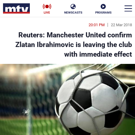
LIVE
NEWSCASTS
PROGRAMS
20:01 PM
22 Mar 2018
en
Reuters: Manchester United confirm
الأخبار
Zlatan Ibrahimovic is leaving the club
with immediate effect
سياسة
ناس
إقتصاد
فن
منوعات
رياضة
كأس العالم
البرامج
جدول البرامج