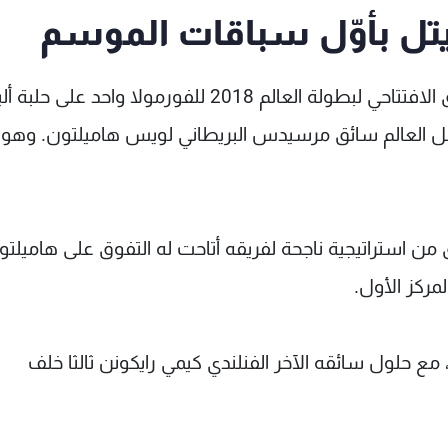
فيتل بأوّل سباقات الموسم
فاز سائق فيراري الألماني سباستيان فيتل، بالسباق الافتتاحي لبطولة العالم 2018 للفورمولا واحد عل
بطل العالم سائق مرسيدس البريطاني لويس هاميلتون. وهو ا
ق من استراتيجية ناجحة لفريقه أتاحت له التفوق على هاميلتو
مركز الأول.
 مع حلول سائقه الآخر الفنلندي كيمي رايكونن ثالثا خلف