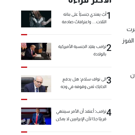
1
أبٌ يعتدي جنسيّاً على بناته
الثلاث… واعترافاتٌ صادمة
ى حلبة ألبرت
لفوز
2
ترامب يقيّد الجنسية الأميركية
بالولادة
ن
3
الى نواف سلام: هل يدفع
الحايك ثمن وقوفه في وجه
خيّاط؟
4
ترامب: أعتقد أن الأمر سينتهي
قريبًا جدًا لأن الإيرانيين لا يمكن
أن يستمروا على هذا الحال