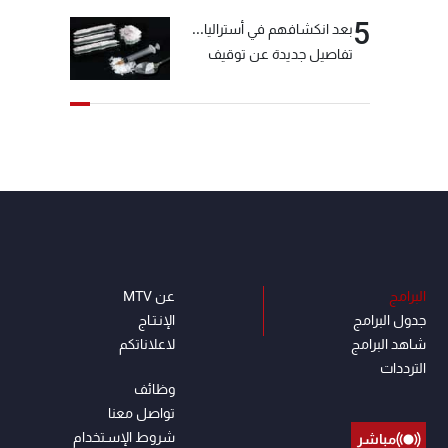
5
بعد انكشافهم في أستراليا...
تفاصيل جديدة عن توقيف
"شبكة الكوكايين"
البرامج
عن MTV
جدول البرامج
الإنـتـاج
شاهد البرامج
لاعلاناتكم
الترددات
وظائف
تواصل معنا
شروط الإسـتخدام
مباشر