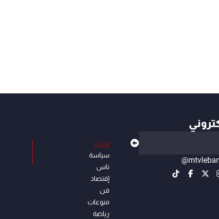
كتروني
الأخبار
سياسة
@mtvleba
ناس
إقتصاد
فن
منوعات
رياضة