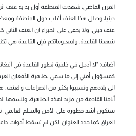
القرن الماضي، شهدت المنطقة أول بداية عنف اثر
دينيا، وطال هذا العنف أغلب دول المنطقة ومعظم
عنف ديني، ولا يخفى على الخبراء ان العنف الثاني
شهدنا القاعدة. ولمعلوماتكم فإن القاعدة هي ثكنة
أضاف: "لا أدخل في خلفية تطور القاعدة في أفغانست
كمسؤول أمني إلى ما سمي بظاهرة الأفغان العرب،
الى بلادهم وتسببوا بكثير من الصراعات والعنف. 
أيامنا القادمة من مزيد لهذه الظاهرة، ولنسمها ا
ستكون أشد خطورة على الأمن والسلم العالمي، 
العراق كما حدد العنوان، لكن لم تسقط أخوات داعش، 