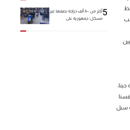
بط
5
أكثر من ٨٠٠ ألف دراجة نصفها غير
نب
مسجّل: جمهورية على
"دولابَين"!
يين
حينا،
فسنا
ة سبل