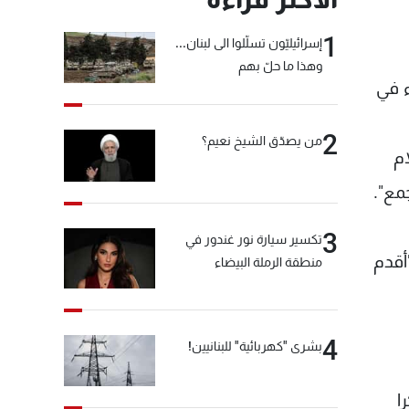
1
إسرائيليّون تسلّلوا الى لبنان...
وهذا ما حلّ بهم
 في
2
من يصدّق الشيخ نعيم؟
ام
مع".
3
تكسير سيارة نور غندور في
أقدم
منطقة الرملة البيضاء
4
بشرى "كهربائية" للبنانيين!
ا