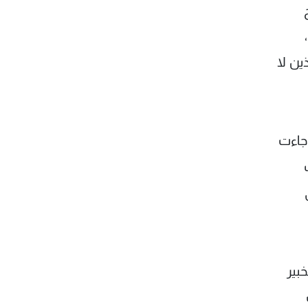
ين لا
 جاءت
بير