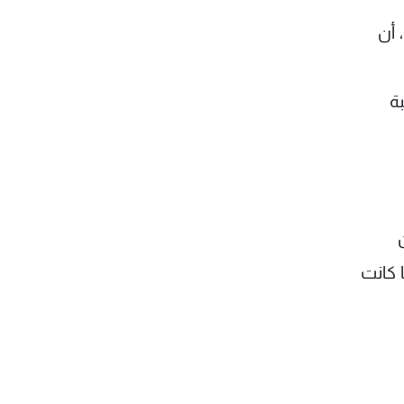
 أن
ة
 كانت