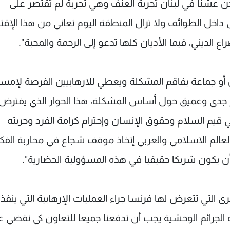
حن عشنا في لبنان تجربة العنف وهي تجربة لم تقتصر على
 داخل الطوائف ولا تزال المنطقة اليوم تعاني من هذا الإقت
 الديني، فيما الأديان كلها تدعو إلى الرحمة والمحبة".
ن أو جماعة يفاقم المشكلة ويعطي للارهابيين الفرصة لإمس
وار جدي وعميق حول أساس المشكلة، هذا الحوار الذي يفترض
ي قيم السلام وحقوق الإنسان وإحترام كرامة الفرد وحريته
العالم الاسلامي والعربي إتخاذ موقف شجاع في محاربة الفك
أن يكون شريكا حقيقيا في هذه المسؤولية الحضارية".
برى التي تتعرض لها فرنسا جراء العمليات الإرهابية التي ينفذ
 الجرائم الوحشية يجب أن تدفعنا جميعا للتعاون كي نقضي ع