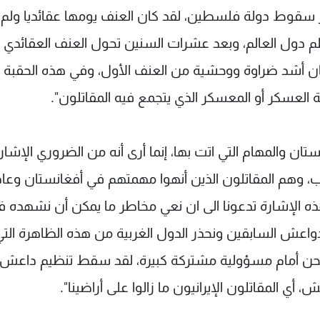
 سقوط دولة فلسطين، لقد كان العنف يومها عقائديا ولم 
 دول العالم، وبعد عشرات السنين تحول العنف العقائدي ا
 كان أشد ضراوة ووحشية من العنف الأول، وفي هذه الحقبة
 العسكر أو المعسكر الذي يتجمع فيه المقاتلون".
ان والمهام التي اتت بها، إنما أرى أنه من الضروري الإشار
 وهم المقاتلون الذين أنهوا مهمتهم في أفغانستان وعاد
هذه الإشارة تدعونا الى ان نعي مخاطر ما يمكن أن نشهده 
لدواعش السابقين ونحذر الدول الغربية من هذه الظاهرة التي
نحن أمام مسؤولية مشتركة كبيرة، لقد سقط تنظيم داعش
أي المقاتلون الإيرانيون ما زالوا على أراضينا".