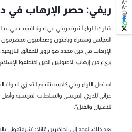
+
A
-
ريفي: حصر الإرهاب في دي
A
شارك اللواء أشرف ريفي في ندوة اقيمت في مجل
المجلس وسفراء وباحثون وصحافيون مخضرمون و
الإرهاب في دين محدد هو تزوير للحقائق التاريخية،
بريء من إرهاب الاصوليين الذين اختطفوا الإسلام 
استهل اللواء ريفي كلامه بتقديم التعازي للدولة ال
عزائي للدركي الفرنسي والسلطات الفرنسية وأهل 
للاغتيال والقتل".
بعد ذلك، توجه إلى الحاضرين قائلا: "شرفتموني با