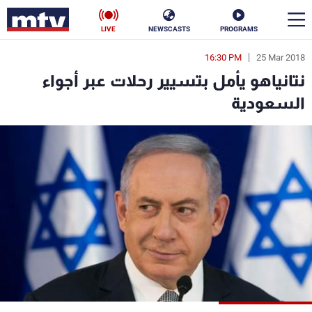
LIVE
NEWSCASTS
PROGRAMS
16:30 PM
25 Mar 2018
en
نتانياهو يأمل بتسيير رحلات عبر أجواء
الأخبار
السعودية
سياسة
ناس
إقتصاد
فن
منوعات
رياضة
كأس العالم
البرامج
جدول البرامج