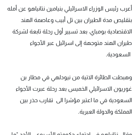
شاهد البرامج
أعرب رئيس الوزراء الاسرائيلي بنيامين نتانياهو عن أمله
الترددات
بتقليص مدة الطيران بين تل أبيب وعاصمة الهند
الاقتصادية بومباي، بعد تسيير أول رحلة تابعة لشركة
عن MTV
وظائف
الإنـتـاج
تواصل معنا
طيران الهند متوجهة إلى اسرائيل عبر الأجواء
لاعلاناتكم
شروط الإسـتخدام
السعودية.
سياسة الخصوصية
وهبطت الطائرة الاتية من نيودلهي في مطار بن
غوريون الاسرائيلي الخميس بعد رحلة عبرت الأجواء
السعودية في ما اعتبر مؤشرا الى تقارب حذر بين
المملكة والدولة العبرية.
وقال نتانياهو في اجتماع حكومته الأسبوعي الأحد "ما