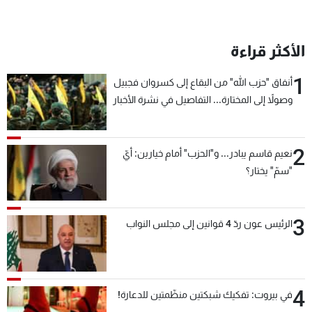
الأكثر قراءة
1
أنفاق "حزب الله" من البقاع إلى كسروان فجبيل
وصولاً إلى المختارة... التفاصيل في نشرة الأخبار
بعد قليل
2
نعيم قاسم يبادر... و"الحزب" أمام خيارين: أيّ
"سمّ" يختار؟
3
الرئيس عون ردّ 4 قوانين إلى مجلس النواب
4
في بيروت: تفكيك شبكتين منظّمتين للدعارة!