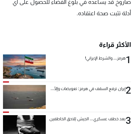
صاروخ قد يساعده في بلوغ الفضاء للحصول على أي
أدلة تثبت صحة اعتقاده.
الأكثر قراءة
1
هرمز... والشرط الإيراني!
2
إيران ترفع السقف في هرمز: تعويضات وإلّا...
3
بعد خطف عسكري... الجيش يُلاحق الخاطفين