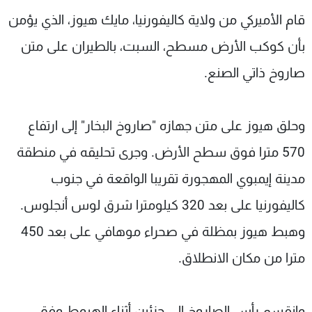
شاهد البرامج
قام الأميركي من ولاية كاليفورنيا، مايك هيوز، الذي يؤمن
الترددات
بأن كوكب الأرض مسطح، السبت، بالطيران على متن
صاروخ ذاتي الصنع.
عن MTV
وظائف
الإنـتـاج
تواصل معنا
لاعلاناتكم
شروط الإسـتخدام
وحلق هيوز على متن جهازه "صاروخ البخار" إلى ارتفاع
سياسة الخصوصية
570 مترا فوق سطح الأرض. وجرى تحليقه في منطقة
مدينة إيمبوي المهجورة تقريبا الواقعة في جنوب
كاليفورنيا على بعد 320 كيلومترا شرق لوس أنجلوس.
وهبط هيوز بمظلة في صحراء موهافي على بعد 450
مترا من مكان الانطلاق.
وانقسم رأس الصاروخ إلى جزئين أثناء الهبوط وفق