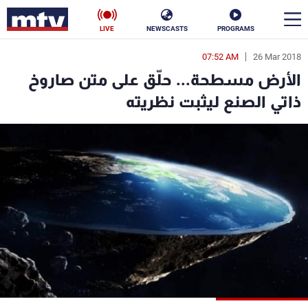
LIVE
NEWSCASTS
PROGRAMS
07:52 AM
26 Mar 2018
en
الأرض مسطحة... حلّق على متن صاروخ
الأخبار
ذاتي الصنع ليثبت نظريته
سياسة
ناس
إقتصاد
فن
منوعات
رياضة
كأس العالم
البرامج
جدول البرامج