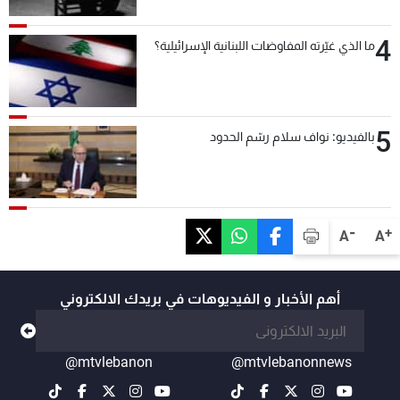
4
ما الذي غيّرته المفاوضات اللبنانية الإسرائيلية؟
5
بالفيديو: نواف سلام رسّم الحدود
-
+
A
A
أهم الأخبار و الفيديوهات في بريدك الالكتروني
@mtvlebanon
@mtvlebanonnews