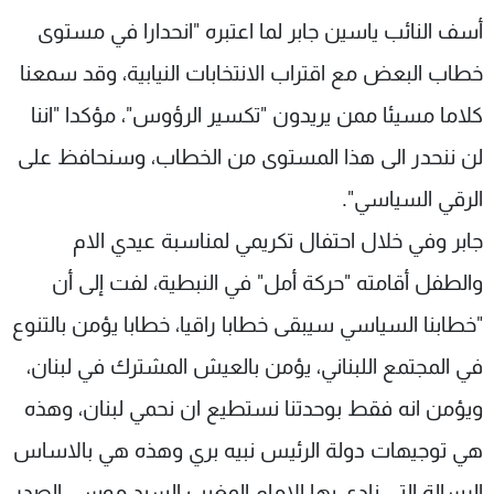
شاهد البرامج
أسف النائب ياسين جابر لما اعتبره "انحدارا في مستوى
الترددات
خطاب البعض مع اقتراب الانتخابات النيابية، وقد سمعنا
كلاما مسيئا ممن يريدون "تكسير الرؤوس"، مؤكدا "اننا
عن MTV
وظائف
الإنـتـاج
تواصل معنا
لن ننحدر الى هذا المستوى من الخطاب، وسنحافظ على
لاعلاناتكم
شروط الإسـتخدام
الرقي السياسي".
سياسة الخصوصية
جابر وفي خلال احتفال تكريمي لمناسبة عيدي الام
والطفل أقامته "حركة أمل" في النبطية، لفت إلى أن
"خطابنا السياسي سيبقى خطابا راقيا، خطابا يؤمن بالتنوع
في المجتمع اللبناني، يؤمن بالعيش المشترك في لبنان،
ويؤمن انه فقط بوحدتنا نستطيع ان نحمي لبنان، وهذه
هي توجيهات دولة الرئيس نبيه بري وهذه هي بالاساس
الرسالة التي نادى بها الامام المغيب السيد موسى الصدر