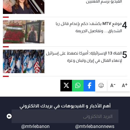
الفيديو برسم المعنيين
4
موقع MTV يكشف: حكم بإعدام قاتل ريا
الشدياق… وتفاصيل الجريمة
5
القناة 13 الإسرائيليّة: أميركا تضغط على إسرائيل
لإنهاء القتال في إيران ولبنان وغزة
-
+
A
A
أهم الأخبار و الفيديوهات في بريدك الالكتروني
@mtvlebanon
@mtvlebanonnews