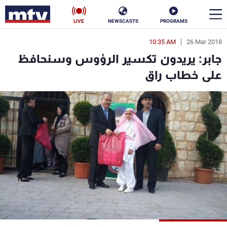
LIVE
NEWSCASTS
PROGRAMS
10:35 AM
26 Mar 2018
en
جابر: يريدون تكسير الرؤوس وسنحافظ
الأخبار
على خطاب راق
سياسة
ناس
إقتصاد
فن
منوعات
رياضة
كأس العالم
البرامج
جدول البرامج