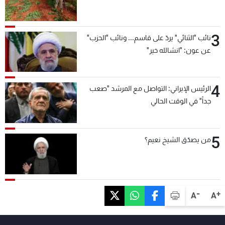
3
نائب "الثنائي" يردّ على قاسم... ونائب "الحزب"
عن عون: "انشالله خير"
4
الرئيس الإيراني: التواصل مع المرشد "صعب
جداً" في الوقت الحالي
5
من يصدّق الشيخ نعيم؟
-
+
A
A