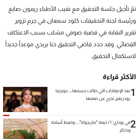
شاهد البرامج
تمّ تأجيل جلسة التحقيق مع نقيب الأطباء ريمون صايغ
الترددات
ورئيسة لجنة التحقيقات كلود سمعان في جرم تزوير
تقرير النقابة في قضية صوفي مشلب بسبب الاعتكاف
عن MTV
وظائف
الإنـتـاج
تواصل معنا
القضائي. وقد حدد قاضي التحقيق حنا بريدي موعداً جديداً
لاعلاناتكم
شروط الإسـتخدام
لاستكمال التحقيق.
سياسة الخصوصية
الأكثر قراءة
1
بعد الإنتقادات التي طالت جسمها... جورجينا
رودريغيز تخرج عن صمتها
2
في بوداي: ١٦ خيمة "ماريجوانا"... وضبط أسلحة
وذخائر