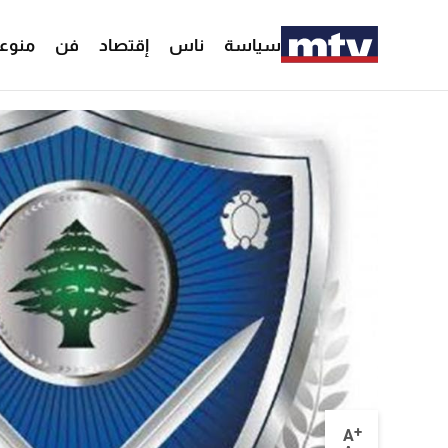
سياسة
ناس
إقتصاد
فن
منوع
+
A