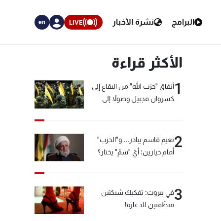
البرامج
نشرة الأخبار
LIVE
en
الأكثر قراءة
1
أنفاق "حزب الله" من البقاع إلى
كسروان فجبيل وصولاً إلى
المختارة... التفاصيل في نشرة
الأخبار بعد قليل
2
نعيم قاسم يبادر... و"الحزب"
أمام خيارين: أيّ "سمّ" يختار؟
3
في بيروت: تفكيك شبكتين
منظّمتين للدعارة!