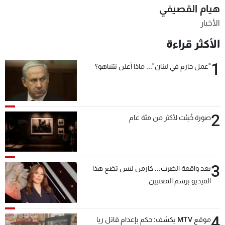
هيام القصيفي
شاهد البرامج
الأخبار
الترددات
الأكثر قراءة
عن MTV
وظائف
1
"عمل حازم في لبنان"... ماذا أعلن نتنياهو؟
الإنـتـاج
تواصل معنا
لاعلاناتكم
شروط الإسـتخدام
سياسة الخصوصية
2
صورة خُبئت لأكثر من مئة عام
3
بعد واقعة الضرب... كارمن لبس تضع هذا
الفيديو برسم المعنيين
4
موقع MTV يكشف: حكم بإعدام قاتل ريا