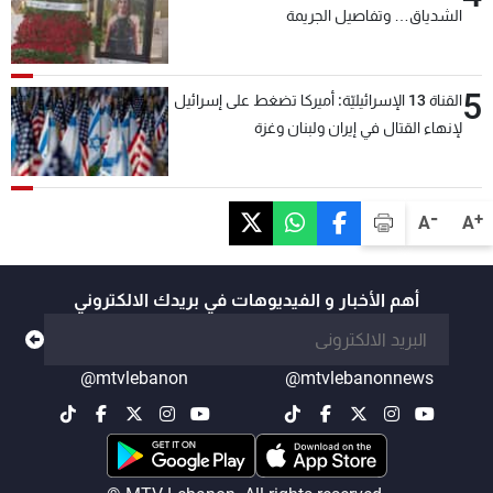
الشدياق… وتفاصيل الجريمة
5
القناة 13 الإسرائيليّة: أميركا تضغط على إسرائيل
لإنهاء القتال في إيران ولبنان وغزة
-
+
A
A
أهم الأخبار و الفيديوهات في بريدك الالكتروني
@mtvlebanon
@mtvlebanonnews