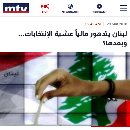
LIVE
NEWSCASTS
PROGRAMS
02:42 AM
28 Mar 2018
en
لبنان يتدهور مالياً عشية الإنتخابات...
الأخبار
وبعدها؟
سياسة
ناس
إقتصاد
فن
منوعات
رياضة
كأس العالم
البرامج
جدول البرامج