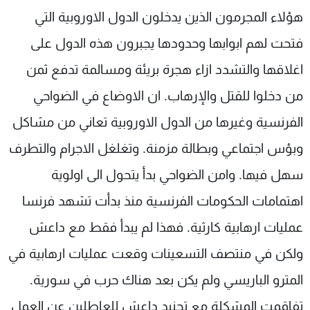
هؤلاء المجرمون الذين يدخلون الدول الاوروبية التي
فتحت لهم ابوابها وحدودها يجبرون هذه الدول على
اغلاقها والتشدد ازاء هجرة بريئة ومسالمة تدفع ثمن
من دخلوا للقتل والإرهاب. ان الاوضاع في الضواحي
الفرنسية وغيرها من الدول الاوروبية تعاني من مشاكل
وبؤس اجتماعي وبطالة مزمنة. وتغلغل الاجرام والتطرف
سهل فيها. وامن الضواحي بدأ يتحول الى اولوية
اهتمامات الحكومات الفرنسية منذ بدأت تشهد فرنسا
عمليات ارهابية كارثية. فهذا لم يبدأ فقط مع داعش
ولكن في منتصف التسعينات وقعت عمليات ارهابية في
المترو الباريسي ولم يكن بعد هناك حرب في سورية.
تفاقمت المشكلة مع تجنيد داعش للعاطلين عن العمل