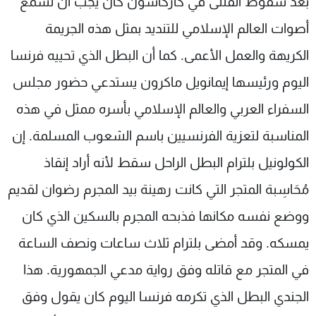
بعد سقوط القتلى في كاركاسون كان يجب أن نسمع
أصوات العالم الإسلامي للتنديد بمثل هذه الجريمة
الكريهة والعمل الأعمى. كما أن البطل الذي تحييه فرنسا
اليوم ورئيسها إيمانويل ماكرون يستدعي حضور مجلس
السفراء العربي والعالم الإسلامي بأسره ممثل في هذه
المناسبة لتعزية الفرنسيين باسم الشعوب المسلمة. إن
الكولونيل بلترام البطل الراحل سقط لأنه أراد إنقاذ
مُحَاسِبة المتجر التي كانت رهينة بيد المجرم رضوان لقديم
ووضع نفسه مكانها فذبحه المجرم بالسكين الذي كان
يمسكه. وقد أمضى بلترام ثلاث ساعات ونصف الساعة
في المتجر مع قاتله وفق رواية مدعي الجمهورية. هذا
الجندي البطل الذي تكرمه فرنسا اليوم كان يقول وفق