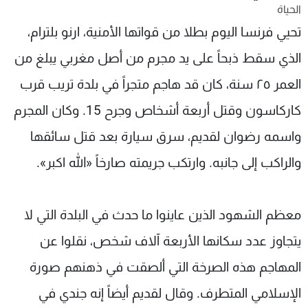
الحياة
شاهد البرامج
تحيي فرنسا اليوم بطلا من قواتها الأمنية، ارنو بلترام،
الترددات
الذي سقط ذبحاً على يد مجرم من أصل مغربي يبلغ من
عن MTV
وظائف
العمر ٢٥ سنة، كان قد هاجم متجراً في بلدة تريب قرب
الإنـتـاج
تواصل معنا
لاعلاناتكم
شروط الإسـتخدام
كاركاسون وقتل أربعة أشخاص وجرح 15. وكان المجرم
سياسة الخصوصية
واسمه رضوان لقديم، سرق سيارة بعد قتل سائقها
والراكب إلى جانبه. وارتكب جريمته صارخاً «الله اكبر».
معظم الشهود الذين عاينوا ما حدث في البلدة التي لا
يتجاوز عدد سكانها الأربعة آلاف شخص، نقلوا عن
المهاجم هذه الصرخة التي ألصقت في ذهنهم صورة
الإسلامي المتطرف. وقال لقديم أيضاً إنه جندي في