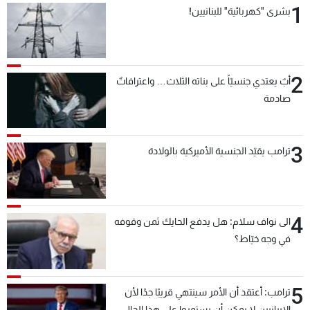
1
بشرى "كهربائية" للبنانيين!
2
أبٌ يعتدي جنسيّاً على بناته الثلاث… واعترافاتٌ
صادمة
3
ترامب يقيّد الجنسية الأميركية بالولادة
4
الى نواف سلام: هل يدفع الحايك ثمن وقوفه
في وجه خيّاط؟
5
ترامب: أعتقد أن الأمر سينتهي قريبًا جدًا لأن
الإيرانيين لا يمكن أن يستمروا على هذا الحال