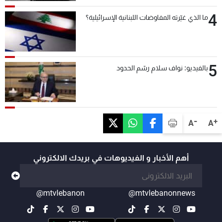
4
ما الذي غيّرته المفاوضات اللبنانية الإسرائيلية؟
5
بالفيديو: نواف سلام رسّم الحدود
-
+
A
A
أهم الأخبار و الفيديوهات في بريدك الالكتروني
@mtvlebanon
@mtvlebanonnews