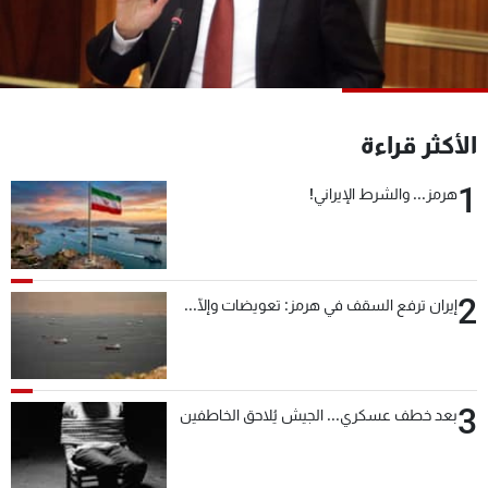
شاهد البرامج
الترددات
عن MTV
وظائف
الأكثر قراءة
الإنـتـاج
تواصل معنا
لاعلاناتكم
شروط الإسـتخدام
1
سياسة الخصوصية
هرمز... والشرط الإيراني!
2
إيران ترفع السقف في هرمز: تعويضات وإلّا...
3
بعد خطف عسكري... الجيش يُلاحق الخاطفين