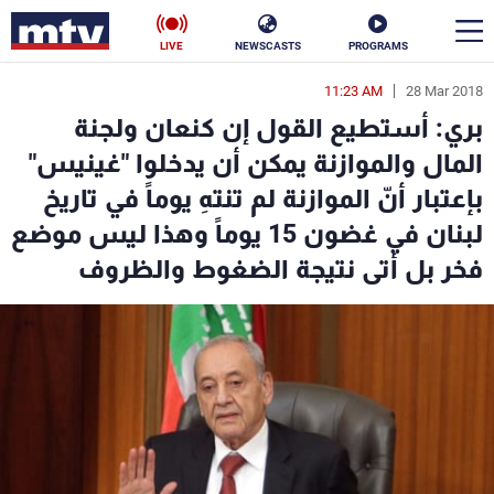
LIVE
NEWSCASTS
PROGRAMS
11:23 AM
28 Mar 2018
en
بري: أستطيع القول إن كنعان ولجنة
الأخبار
المال والموازنة يمكن أن يدخلوا "غينيس"
بإعتبار أنّ الموازنة لم تنتهِ يوماً في تاريخ
سياسة
ناس
لبنان في غضون 15 يوماً وهذا ليس موضع
إقتصاد
فن
فخر بل أتى نتيجة الضغوط والظروف
منوعات
رياضة
كأس العالم
البرامج
جدول البرامج