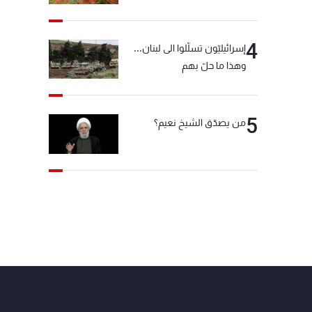
4
إسرائيليّون تسلّلوا الى لبنان...
وهذا ما حلّ بهم
5
من يصدّق الشيخ نعيم؟