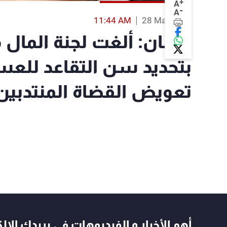
+
A
-
A
11:44 AM
28 Mar 2018
كنعان: ألغت لجنة المال م
بتحديد سن التقاعد للعسك
تعويض القضاة المنتدبين إ
أهم الأخبار و الفيديوهات في بريدك الال