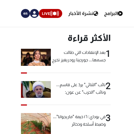
البرامج
نشرة الأخبار
LIVE
en
الأكثر قراءة
1
بعد الإنتقادات التي طالت
جسمها... جورجينا رودريغيز تخرج
عن صمتها
2
نائب "الثنائي" يردّ على قاسم...
ونائب "الحزب" عن عون:
"انشالله خير"
3
في بوداي: ١٦ خيمة "ماريجوانا"...
وضبط أسلحة وذخائر