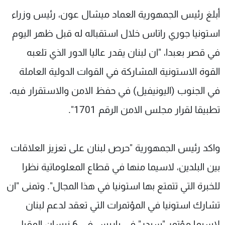
شاهد البرامج
أبلغ رئيس الجمهورية العماد ميشال عون، رئيس وزراء
الترددات
استونيا جوري راتاس خلال استقباله له قبل ظهر اليوم
في قصر بعبدا، "ان لبنان يقدر عاليا الدور الذي تلعبه
عن MTV
وظائف
الإنـتـاج
تواصل معنا
القوة الاستونية المشاركة في القوات الدولية العاملة
لاعلاناتكم
شروط الإسـتخدام
في الجنوب (اليونيفيل) في حفظ الامن والاستقرار فيه،
سياسة الخصوصية
تطبيقا لقرار مجلس الامن الرقم 1701".
واكد رئيس الجمهورية "حرص لبنان على تعزيز العلاقات
بين البلدين، لاسيما منها في قطاع المعلوماتية نظرا
للخبرة التي تتمتع بها استونيا في هذا المجال". وتمنى "ان
تشارك استونيا في المؤتمرات التي تعقد لدعم لبنان
لاسيما مؤتمر "سيدر" في باريس في 6 نيسان المقبل،