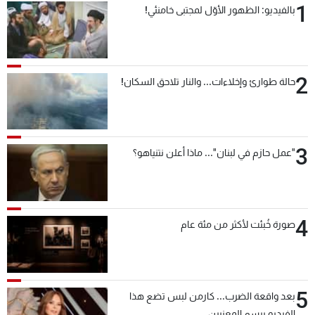
1
بالفيديو: الظهور الأوّل لمجتبى خامنئي!
2
حالة طوارئ وإخلاءات... والنار تلاحق السكان!
3
"عمل حازم في لبنان"... ماذا أعلن نتنياهو؟
4
صورة خُبئت لأكثر من مئة عام
5
بعد واقعة الضرب... كارمن لبس تضع هذا
الفيديو برسم المعنيين