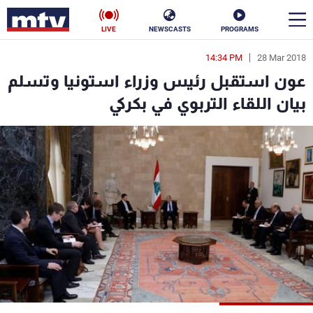
LIVE
NEWSCASTS
PROGRAMS
14:34 PM
28 Mar 2018
en
عون استقبل رئيس وزراء استونيا وتسلم
الأخبار
بيان اللقاء التربوي في بكركي
سياسة
ناس
إقتصاد
فن
منوعات
رياضة
كأس العالم
البرامج
جدول البرامج