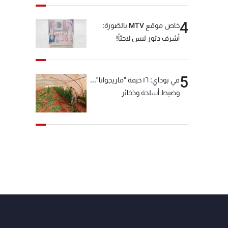
4
خاص موقع MTV بالصّورة:
أشرف دبّور ليس لاجئاً!
5
في بوداي: ١٦ خيمة "ماريجوانا"...
وضبط أسلحة وذخائر