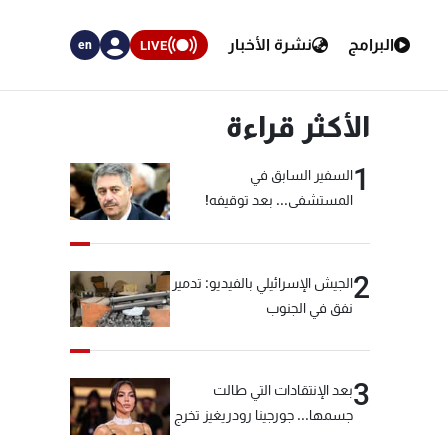
البرامج
نشرة الأخبار
LIVE
en
الأكثر قراءة
1
السفير السابق في
المستشفى... بعد توقيفه!
2
الجيش الإسرائيلي بالفيديو: تدمير
نفق في الجنوب
3
بعد الإنتقادات التي طالت
جسمها... جورجينا رودريغيز تخرج
عن صمتها