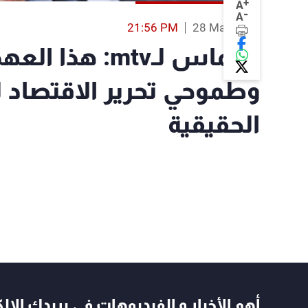
+
A
-
A
21:56 PM
28 Mar 2018
شماس لـmtv: هذ
وطموحي تحرير الاقتصاد 
الحقيقية
أهم الأخبار و الفيديوهات في بريدك الال