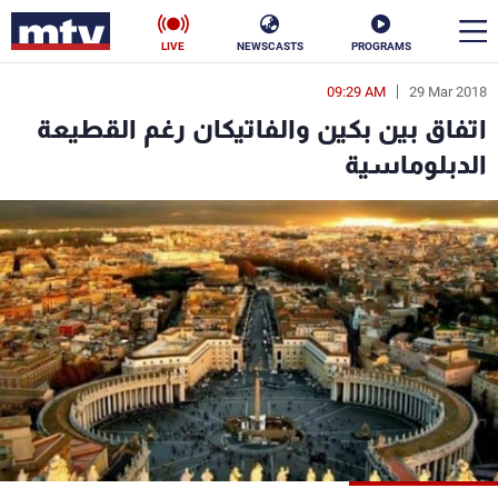
LIVE
NEWSCASTS
PROGRAMS
09:29 AM
29 Mar 2018
en
اتفاق بين بكين والفاتيكان رغم القطيعة
الأخبار
الدبلوماسية
سياسة
ناس
إقتصاد
فن
منوعات
رياضة
كأس العالم
البرامج
جدول البرامج