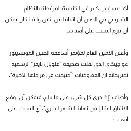
شاهد البرامج
أكد مسؤول كبير في الكنيسة المرتبطة بالنظام
الترددات
الشيوعي في الصين أن اتفاقا بين بكين والفاتيكان يمكن
أن يبرم السبت على أبعد حد.
عن MTV
وظائف
الإنـتـاج
تواصل معنا
لاعلاناتكم
شروط الإسـتخدام
وأعلن الامين العام لمؤتمر أساقفة الصين المونسينور
سياسة الخصوصية
غو جينكاي الذي نقلت صحيفة "غلوبال تايمز" الرسمية
تصريحاته ان المفاوضات "أصبحت في مراحلها الاخيرة".
وأضاف "إذا جرى كل شىء على ما يرام، فيمكن أن يوقع
الاتفاق اعتبارا من نهاية الشهر الجاري"، أي السبت على
أبعد حد.