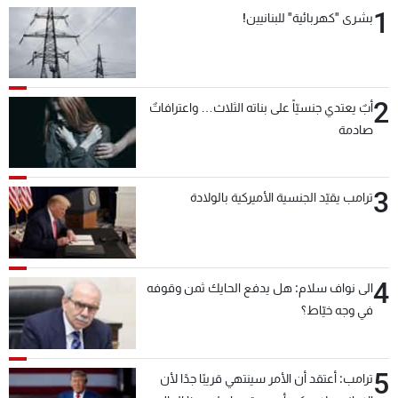
1
بشرى "كهربائية" للبنانيين!
2
أبٌ يعتدي جنسيّاً على بناته الثلاث… واعترافاتٌ
صادمة
3
ترامب يقيّد الجنسية الأميركية بالولادة
4
الى نواف سلام: هل يدفع الحايك ثمن وقوفه
في وجه خيّاط؟
5
ترامب: أعتقد أن الأمر سينتهي قريبًا جدًا لأن