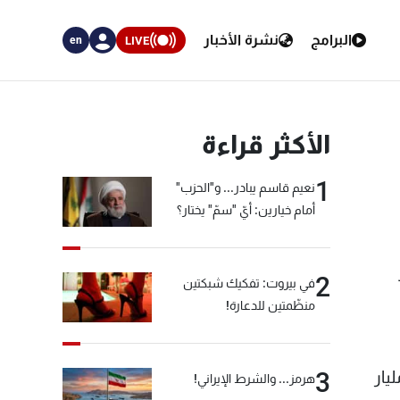
البرامج
نشرة الأخبار
LIVE
en
الأكثر قراءة
1
نعيم قاسم يبادر... و"الحزب"
أمام خيارين: أيّ "سمّ" يختار؟
2
في بيروت: تفكيك شبكتين
منظّمتين للدعارة!
هي مؤشر لقدرة البنك المركزي على دعم العملة المحلية الريال، إلى 37.6 مليار
3
هرمز... والشرط الإيراني!