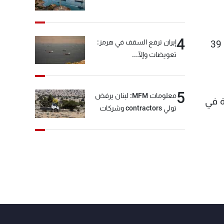
4
إيران ترفع السقف في هرمز:
وأظهرت بيانات رسمية في تشرين الثاني أن الاحتياطيات والسيولة انخفضا إلى 35.6 مليار دولار في أيلول من 39
تعويضات وإلّا...
5
معلومات MFM: لبنان يرفض
ة في
تولي contractors وشركات
أمنية خاصة مهمة التحقق من
نزع سلاح "حزب الله"