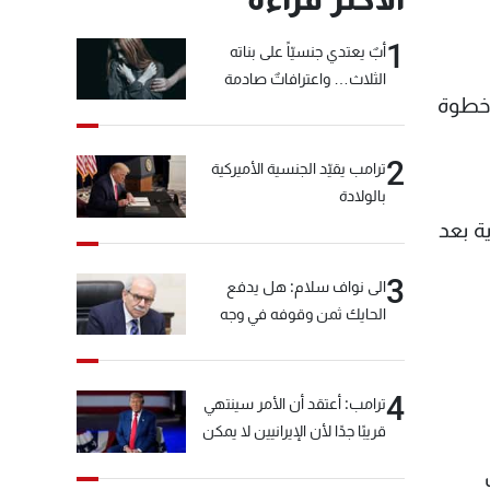
1
أبٌ يعتدي جنسيّاً على بناته
الثلاث… واعترافاتٌ صادمة
 خطوة
2
ترامب يقيّد الجنسية الأميركية
بالولادة
ة بعد
3
الى نواف سلام: هل يدفع
الحايك ثمن وقوفه في وجه
خيّاط؟
4
ترامب: أعتقد أن الأمر سينتهي
قريبًا جدًا لأن الإيرانيين لا يمكن
أن يستمروا على هذا الحال