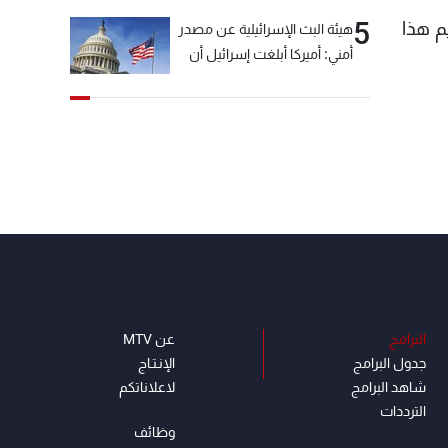
5
م هذا
هيئة البث الإسرائيلية عن مصدر
أمني: أميركا أبلغت إسرائيل أن
"حزب الله" لم يخرق وقف إطلاق
النار أمس في مجدل زون
وطلبت منها عدم التصعيد
خشية أن يؤثر ذلك على
مفاوضات روما
البرامج
عن MTV
جدول البرامج
الإنـتـاج
شاهد البرامج
لاعلاناتكم
الترددات
وظائف