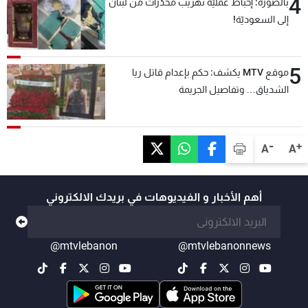
4
بالصورة: إحباط عمليّة تهريب مخدّرات من لبنان
إلى السعوديّة!
5
موقع MTV يكشف: حكم بإعدام قاتل ريا
الشدياق… وتفاصيل الجريمة
-
+
A
A
أهم الأخبار و الفيديوهات في بريدك الالكتروني
@mtvlebanon
@mtvlebanonnews