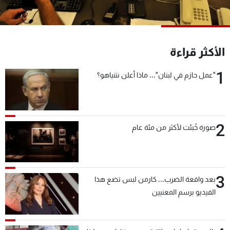
شاهد البرامج
الترددات
الأكثر قراءة
عن MTV
وظائف
الإنـتـاج
تواصل معنا
1
"عمل حازم في لبنان"... ماذا أعلن نتنياهو؟
لاعلاناتكم
شروط الإسـتخدام
سياسة الخصوصية
2
صورة خُبئت لأكثر من مئة عام
3
بعد واقعة الضرب... كارمن لبس تضع هذا
الفيديو برسم المعنيين