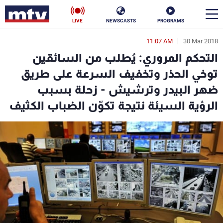
LIVE
NEWSCASTS
PROGRAMS
11:07 AM
30 Mar 2018
en
التحكم المروري: يُطلب من السائقين
الأخبار
توخي الحذر وتخفيف السرعة على طريق
ضهر البيدر وترشيش - زحلة بسبب
سياسة
ناس
الرؤية السيئة نتيجة تكوّن الضباب الكثيف
إقتصاد
فن
منوعات
رياضة
كأس العالم
البرامج
جدول البرامج