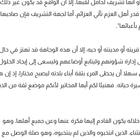
نها تشريف لحامل لقبها، إلا أن الواقع قد يكون غير ذلك ت
ر أهل العزم تأتي العزائم، أما لجهة التشريف فإن صاحبها
أعبائها".
قريته أو مدينته أو حيه، إلا أن هذه الوجاهة قد تهتز في حال
 إدارة شؤونهم وليتابع أوضاعهم وليسعى إلى إيجاد الحلول
هلا أن يحظى المرء بثقة أبناء بلدته ليصبح مختارا، إذ إن ه
ة حياته. فهنيئا لكم أيها المخاتير لأنكم موضع ثقة من الذ
ن خلاله يكون القادم إليها فكرة عنها وعن جميع أهلها، وهو
ء، الذين انتخبوه والذين لم ينتخبوه، وهو صلة الوصل مع ا