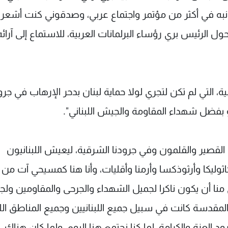
 جانبه في أكثر من مؤتمر واجتماع عربي، وصدقوني كنت أشعر
حول الرئيس بري رؤساء البرلمانات العربية، للاستماع إلى آرائه
ة، التي لم تكن لتجري لولا حماية لبنان بدحر الإرهاب في جرو
 بفضل شهداء المقاومة والجيش اللبناني".
القصير والقلمون وفي جرودنا الشرقية، ليعيش اللبنانيون
وليكا وأرثوذكسا وأرمنا وأقليات، وأنا هنا كمسيحي آت من 
 منا أن يكون ناكرا لجميل الشهداء والجرحى والمقاومين ولج
دسة كانت في سبيل جميع اللبنانيين وجميع المناطق اللبن
العزة والكرامة، لما كنا نجتمع هنا اليوم، ولما كان هناك