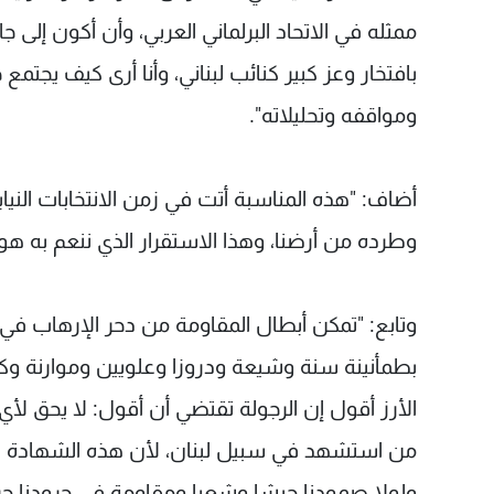
ممثله في الاتحاد البرلماني العربي، وأن أكون إلى
بافتخار وعز كبير كنائب لبناني، وأنا أرى كيف يجتمع 
ومواقفه وتحليلاته".
أضاف: "هذه المناسبة أتت في زمن الانتخابات النيابي
وطرده من أرضنا، وهذا الاستقرار الذي ننعم به هو
وتابع: "تمكن أبطال المقاومة من دحر الإرهاب في 
بطمأنينة سنة وشيعة ودروزا وعلويين وموارنة وكاث
الأرز أقول إن الرجولة تقتضي أن أقول: لا يحق لأي
من استشهد في سبيل لبنان، لأن هذه الشهادة المق
ولولا صمودنا جيشا وشعبا ومقاومة في جرودنا جرود 