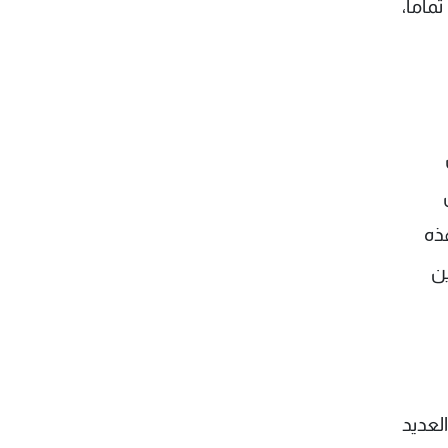
ماما،
ذه
ين
لعديد