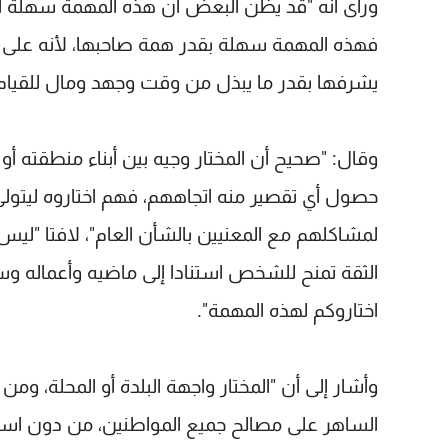
ورأى أنه "قد يظن البعض ان هذه المهمة سهلة أو أ
فهذه المهمة سهلة بقدر همة صاحبها، لأنه على قد
يشرفها بقدر ما يبذل من وقت وجهد ومال للقيام ب
وقال: "صحيح أن المختار وجيه بين أبناء منطقته أو 
حصول أي تقصير منه اتجاههم، فهم اختاروه ليتولى
لمشاكلهم مع المعنيين بالشأن العام"، لافتا "ليس س
الثقة تمنح للشخص استنادا إلى ماضيه وأعماله وسير
اختاروكم لهذه المهمة".
وأشار إلى أن "المختار واجهة البلدة أو المحلة، وم
الساهر على مصالح جميع المواطنين، من دون استثنا