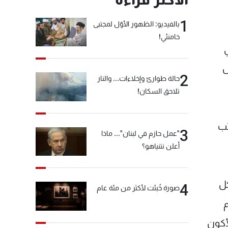
1
بالفيديو: الظهور الأوّل لمجتبى
خامنئي!
س
2
حالة طوارئ وإخلاءات... والنار
تلاحق السكان!
تب
3
"عمل حازم في لبنان"... ماذا
أعلن نتنياهو؟
كل
4
صورة خُبئت لأكثر من مئة عام
م
لأكون