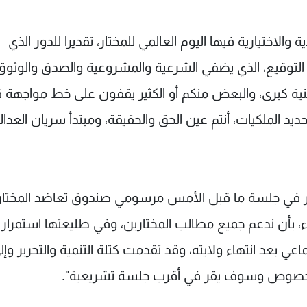
الاختيارية فيها اليوم العالمي للمختار، تقديرا للدور الذي
التوقيع، الذي يضفي الشرعية والمشروعية والصدق والوثوق
طنية كبرى، والبعض منكم أو الكثير يقفون على خط مواجهة ق
 الملكيات، أنتم عين الحق والحقيقة، ومبتدأ سريان العدال
 أقر في جلسة ما قبل الأمس مرسومي صندوق تعاضد المختار
 بأن ندعم جميع مطالب المختارين، وفي طليعتها استمرار
ي بعد انتهاء ولايته، وقد تقدمت كتلة التنمية والتحرير وإل
ذا الخصوص وسوف يقر في أقرب جلسة تشريعية".