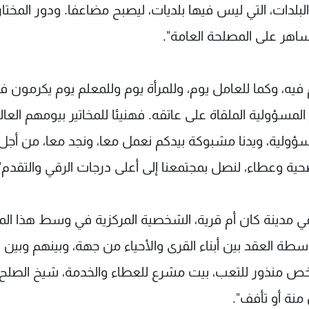
لبلدات، التي ليس فيها بلديات، ليصبح مضاعفا. ودور المختار
اهر على المصلحة العامة".
 فيه، وكما للعامل يوم، وللمرأة يوم وللمعلم يوم يكرمون في
المسؤولية الملقاة على عاتقه. فهنيئا للمخاتير بيومهم العال
مسؤولية، ويدنا مشبوكة بيدكم نعمل معا، ونجد معا، من أجل
ية وعطاء، لنصل بمجتمعنا إلى أعلى درجات الرقي والتقدم"
، في مدينة كان أم قرية، الشخصية المركزية في وسط هذا الم
سطة العقد بين أبناء القرى والأحياء من جهة، وبينهم وبين
 منذور للتعب، بيت مشرع للعطاء والخدمة، شيخ الصلح،
نة أو تأفف".