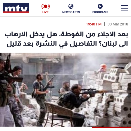
LIVE
NEWSCASTS
PROGRAMS
19:40 PM
30 Mar 2018
en
بعد الاجلاء من الغوطة، هل يدخل الارهاب
الأخبار
الى لبنان؟ التفاصيل في النشرة بعد قليل
سياسة
ناس
إقتصاد
فن
منوعات
رياضة
كأس العالم
البرامج
جدول البرامج