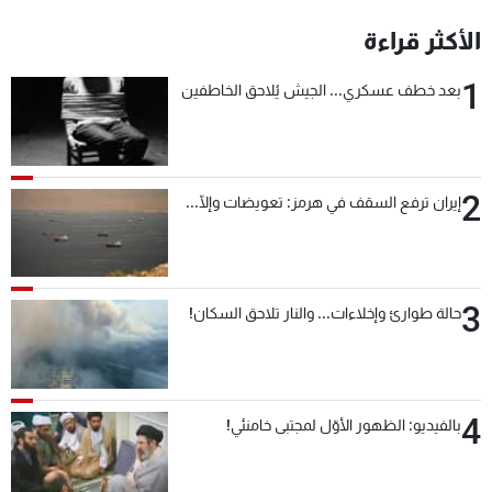
شاهد البرامج
الأكثر قراءة
الترددات
1
بعد خطف عسكري... الجيش يُلاحق الخاطفين
عن MTV
وظائف
الإنـتـاج
تواصل معنا
لاعلاناتكم
شروط الإسـتخدام
سياسة الخصوصية
2
إيران ترفع السقف في هرمز: تعويضات وإلّا...
3
حالة طوارئ وإخلاءات... والنار تلاحق السكان!
4
بالفيديو: الظهور الأوّل لمجتبى خامنئي!