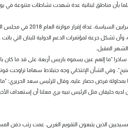
لما بأن مناطق لبنانية عدة شهدت نشاطات متنوعة في يو
أما في الشأن اللبناني الداخلي فسرى الهدوء في شرايين السياسة، غداة إقرار مو
 وأن تشكل جرعة لمؤتمرات الدعم الدولية للبنان التي باتت 
 ساخرا "ما إلهم عين يسموه باريس أربعة على قد ما كان ب
ح منيح". وفي الشأن الإنتخابي وجه جنبلاط سهاما تراوحت قوت
مهما بمحاولة فرض حصار عليه، وقال للرئيس سعد الحريري: "ما
 لديه حليفان مثل الرئيس نبيه بري معلنا أن إستهداف الأخ
مسيحيين الذين يتبعون التقويم الغربي، عمت رتب دفن الم