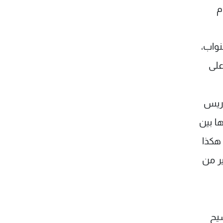
م
ازنة العام 2018 في مجلس النواب،
على
اريس
ها بين
 هكذا
ير من
سيح