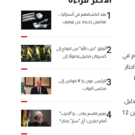
1
بعد انكشافهم في أستراليا...
تفاصيل جديدة عن توقيف
"شبكة الكوكايين"
2
أنفاق "حزب الله" من البقاع إلى
شبة، وفي يوم الصلب ذكرى وعبرة، ذكرى لما حصل قبل حوالى 2000 عام في
كسروان فجبيل وصولاً إلى
المختارة... التفاصيل في نشرة
جتاز
الأخبار بعد قليل
3
الرئيس عون ردّ 4 قوانين إلى
مجلس النواب
دليل
الأكبر ما يحصل اليوم بالذات في ارض المسيح، حيث بلغ عدد الشهداء الفلسطينيين برصاص الجنود الاسرائيليين 12
4
نعيم قاسم يبادر... و"الحزب"
أمام خيارين: أيّ "سمّ" يختار؟