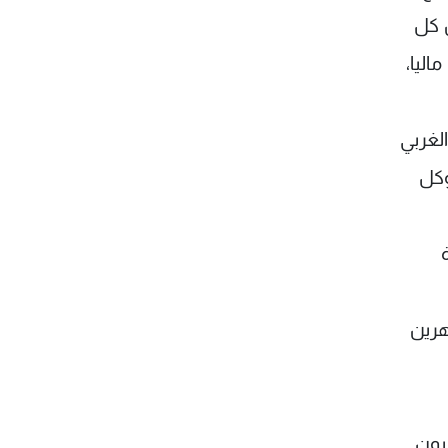
ن كل
، إنتظاما ماليا،
لغربي
وكل
هرين
يون