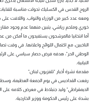
محليا، لا جديد بارزا سجل نتيجة الانشغال بذكرى
الروح القدس في الكسليك تحولت مناسبة للقاءات
خوري وملحم رياشي، يتبين منهما عدم وجود مقاربة 
أما انتخابيا فالمرشحون يستفيدون ما أمكن من عط
الناخبين، مع اكتمال اللوائح واعلانها. في وقت تصاع
الوطني الحر"، هدفه فرض حصار سياسي على الرئيس ن
النيابية.
مقدمة نشرة أخبار "تلفزيون لبنان"
رفعت القداديس في يوم الجمعة العظيمة، وسط تحضي
الديمقراطي" وليد جنبلاط في معرض كلامه على الوفاء
بشدة على رئيس الحكومة ووزير الخارجية.