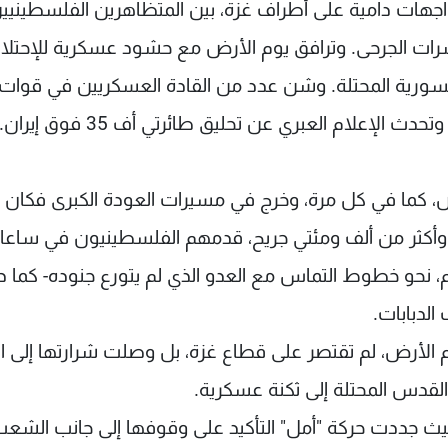
جهات دامية على أطراف غزة، بين المتظاهرين الفلسطينيي
ات الجرحى. وترافق يوم الأرض مع حشود عسكرية للإحتلا
 السورية المحتلة. وشن عدد من القادة العسكريين في قوات
 الإعلام العبري عن تحليق طائرتي أف 35 فوق إيران.
، كما في كل مرة، وخرج في مسيرات العودة الكبرى فكان أ
 وأكثر من ألف ومئتي جريح، قدمهم الفلسطينيون في ساعا
 نحو خطوط التماس مع العدو الذي لم يتورع جنوده- كما د
الدبابات.
يوم الأرض، لم تقتصر على قطاع غزة، بل وصلت شرارتها إلى 
لقدس المحتلة إلى ثكنة عسكرية.
يث جددت حركة "أمل" التأكيد على وقوفها إلى جانب الشع