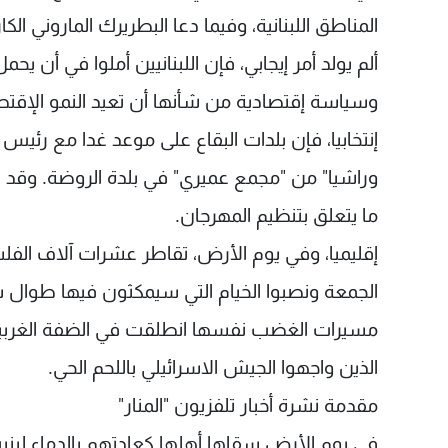
المناطق اللبنانية، وفيما دعا البطريرك الماروني ا
وسياسة إقتصادية من شأنها أن تعيد النمو الإقتصا
إنتخابيا، فإن بلدات البقاع على موعد غدا مع رئيس
وراشيا" من "مجمع عميري" في بلدة الروضة. وقد ا
ما يتعلق بتنظيم المهرجان.
إقليميا، وفي يوم الأرض، تقاطر عشرات آلاف ال
الجمعة ونصبوا الخيام التي سيمكثون فيها طوال ست
مسيرات الغضب نفسها انطلقت في الضفة الغربية ال
الذين واجهوا الجيش الاسرائيلي باللحم الحي.
مقدمة نشرة أخبار تلفزيون "المنار"
في يوم الأرض سقاها أهلها كعادتهم بالدماء لين