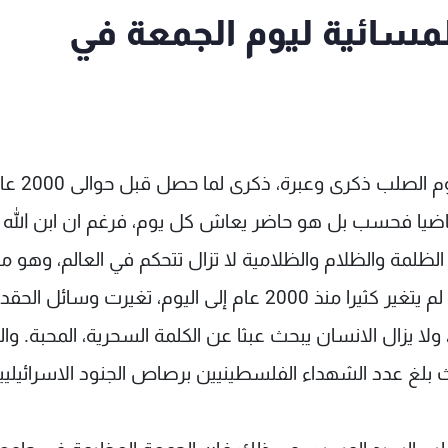
لمسائية ليوم الجمعة في
في مثل هذا اليوم علق المعلم على خ
اضيا فحسب بل هو حاضر يعاش كل يوم، فرغم ان ابن الله ا
لظلمة والظلام والظلامية لا تزال تتحكم في العالم، وهو ما
يفسر ما نراه من ويلات وحروب ومجاعات، فالعالم لم يتغير كثيرا منذ 2000 عام إلى اليوم، تغيرت وسائل الحقد
 ولا يزال الانسان يبحث عبثا عن الكلمة السحرية، المحبة. وال