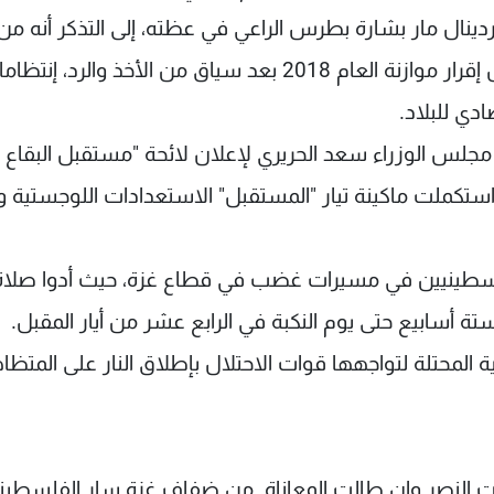
لكاردينال مار بشارة بطرس الراعي في عظته، إلى التذكر أنه م
ألم يولد أمر إيجابي، فإن اللبنانيين أملوا في أن يحمل إقرار موازنة العام 2018 بعد سياق من الأخذ والرد
دي للبلاد.
 مجلس الوزراء سعد الحريري لإعلان لائحة "مستقبل البقاع ا
ستكملت ماكينة تيار "المستقبل" الاستعدادات اللوجستية 
فلسطينيين في مسيرات غضب في قطاع غزة، حيث أدوا صلاة
ة أسابيع حتى يوم النكبة في الرابع عشر من أيار المقبل.
محتلة لتواجهها قوات الاحتلال بإطلاق النار على المتظا
بت النصر وان طالت المعاناة. من ضفاف غزة سار الفلسطين