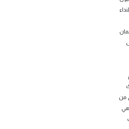
لنداء
مان
ل
ك
ي من
 هي