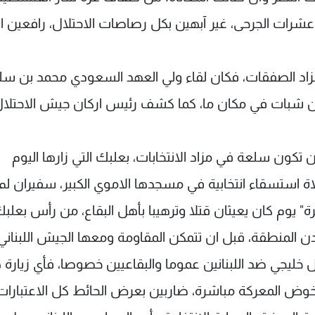
ة، مقدمين أكثر من 10 شهداء وعشرات الجرحى، غير آبهين بكل رصاصات الاحتلال، رافعين ا
زاد الصفقات، فكان لقاء ولي العهد السعودي محمد بن سل
ن شبات في مكان ما، كما كشف رئيس اركان جيش الاحتلا
 تكون سلعة في مزاد الانتخابات، بعلبك التي زارها اليوم
اة استسقاء انتخابية في مسجدها الاموي الكبير، سفيران لم
" يوم كان يعيثان قتلا وترهيبا بأهل البقاع، من رأس بعلب
دن المنطقة، قبل ان تتمكن المقاومة ومعها الجيش اللبنان
 خليجي ضد اللبنانين عموما والبقاعيين خصوصا، فأي زيارة
خوض المعركة مباشرة، ضاربين بعرض الحائط كل الاعتبارات