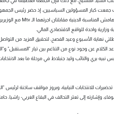
 صلب السيد المسيح، مع ذلك فإن الجمعة العظيمة في جامع
 جمعت كبار المسؤولين السياسيين، إذ حضر رئيس الجمهو
ومعه عدد كبير من الوزراء والنواب. واللافت على هامش المناسبة الدينية مقابلتا
وزارية واحدة للواقع الاقتصادي المالي.
لتي نهاية الأسبوع وعيد الفصح، لتحقيق المزيد من التواص
د الكلام عن وجود نوع من التناغم بين تيار "المستقبل" و"الت
بيه بري والنائب وليد جنبلاط في مرحلة ما بعد الانتخابا
رات للانتخابات النيابية، وبروز مواقف ساخنة لرئيس "الل
، وإشارته إلى تعثر التحالف في البقاع الغربي- راشيا، حامل