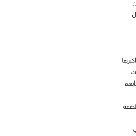
ن
ل
كبرها
ت،
أبهم
الضفة
ب