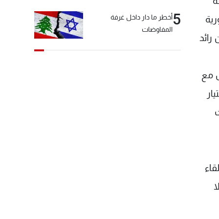
ة
5
أخطر ما دار داخل غرفة
رية
المفاوضات
ن اجرتهما الـ Mtv مع الوزيرين رائد
ل مع
يار
ت
قاء
ا