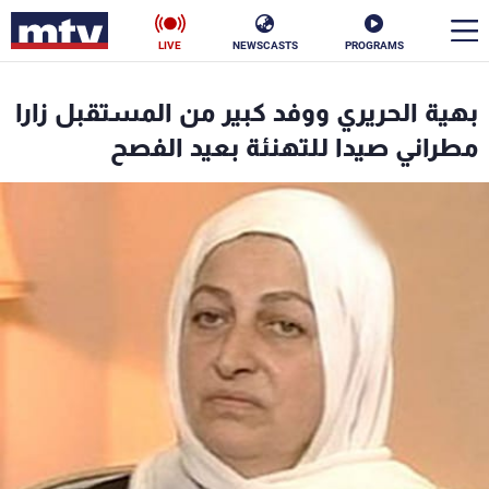
LIVE
NEWSCASTS
PROGRAMS
en
بهية الحريري ووفد كبير من المستقبل زارا
الأخبار
مطراني صيدا للتهنئة بعيد الفصح
سياسة
ناس
إقتصاد
فن
منوعات
رياضة
كأس العالم
البرامج
جدول البرامج