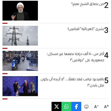
2
من يصدّق الشيخ نعيم؟
3
بشرى "كهربائية" للبنانيين!
4
أكثر من ٨٠٠ ألف دراجة نصفها غير مسجّل:
جمهورية على "دولابَين"!
5
بالفيديو: ترامب يُنقذ طفلاً... "لا أريده أن يكون
مثل بايدن"!
-
+
A
A