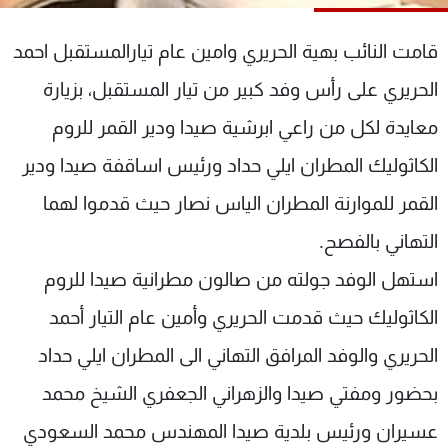
شاهد البرامج
الترددات
قامت النائب بهية الحريري وامين عام تيارالمستقبل احمد
الحريري على رأس وفد كبير من تيار المستقبل، بزيارة
عن MTV
وظائف
معايدة لكل من راعي ابرشية صيدا ودير القمر للروم
الإنـتـاج
تواصل معنا
لاعلاناتكم
شروط الإسـتخدام
الكاثوليك المطران ايلي حداد ورئيس اساقفة صيدا ودير
سياسة الخصوصية
القمر للموارنة المطران الياس نصار حيث قدموا لهما
التهاني بالفصح.
استهل الوفد جولته من صالون مطرانية صيدا للروم
الكاثوليك حيث قدمت الحريري وأمين عام التيار أحمد
الحريري والوفد المرافق التهاني الى المطران ايلي حداد
بحضور ومفتي صيدا والزهراني الجعفري الشيخ محمد
عسيران ورئيس بلدية صيدا المهندس محمد السعودي