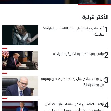
شاهد البرامج
الترددات
الأكثر قراءة
1
أبٌ يعتدي جنسيّاً على بناته الثلاث… واعترافاتٌ
عن MTV
وظائف
الإنـتـاج
تواصل معنا
صادمة
لاعلاناتكم
شروط الإسـتخدام
سياسة الخصوصية
2
ترامب يقيّد الجنسية الأميركية بالولادة
3
الى نواف سلام: هل يدفع الحايك ثمن وقوفه
في وجه خيّاط؟
4
ترامب: أعتقد أن الأمر سينتهي قريبًا جدًا لأن
الإيرانيين لا يمكن أن يستمروا على هذا الحال