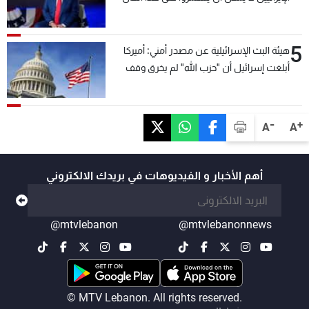
5
هيئة البث الإسرائيلية عن مصدر أمني: أميركا
أبلغت إسرائيل أن "حزب الله" لم يخرق وقف
إطلاق النار أمس في مجدل زون وطلبت منها
عدم التصعيد خشية أن يؤثر ذلك على مفاوضات
روما
-
+
A
A
أهم الأخبار و الفيديوهات في بريدك الالكتروني
@mtvlebanon
@mtvlebanonnews
© MTV Lebanon. All rights reserved.