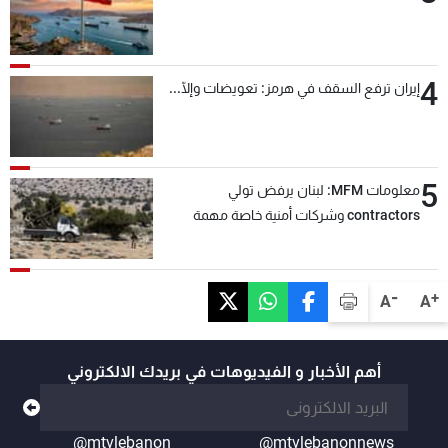
4
إيران ترفع السقف في هرمز: تعويضات وإلّا...
5
معلومات MFM: لبنان يرفض تولي
contractors وشركات أمنية خاصة مهمة
التحقق من نزع سلاح "حزب الله"
-
+
A
A
أهم الأخبار و الفيديوهات في بريدك الالكتروني
@mtvlebanon
@mtvlebanonnews