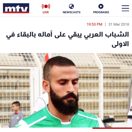
LIVE
NEWSCASTS
PROGRAMS
19:53 PM
31 Mar 2018
en
الشباب العربي يبقي على آماله بالبقاء في
الأخبار
الاولى
سياسة
ناس
إقتصاد
فن
منوعات
رياضة
كأس العالم
البرامج
جدول البرامج