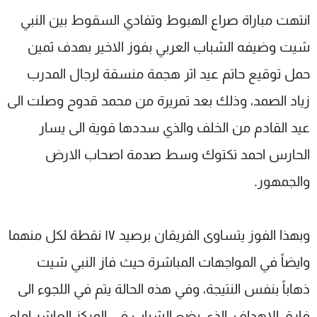
شاهد البرامج
انتهت مباراة صراع الهبوط وتفادي السقوط بين النبي
الترددات
شيت وضيفه الشباب العربي بفوز الاخير بهدف ثمين
حمل توقيع حاتم عيد اثر هجمة منسقة لرجال المدرب
عن MTV
وظائف
الإنـتـاج
تواصل معنا
زياد الصمد، وذلك بعد تمريرة من محمد قدوح وصلت الى
لاعلاناتكم
شروط الإسـتخدام
عيد القادم من الخلف والذي سددها قوية الى يسار
سياسة الخصوصية
الحارس احمد تكتوك وسط صدمة اصحاب الارض
والجمهور.
وبهذا الفوز يتساوى الفريقان برصيد ١٧ نقطة لكل منهما
وايضاً في المواجهات المباشرة حيث فاز النبي شيت
ذهاباً بنفس النتيجة، وفي هذه الحالة يتم في اللجوء الى
فارق الاهداف، الذي يضع الشباب في المركز العاشر امام