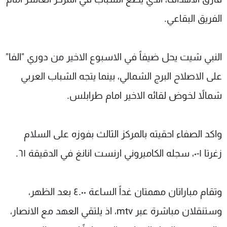
الفريق البقاعي.
النبي شيت يحل ضيفاً في الاسبوع الاخير من دوري "الفا"
على الاصلاح البرج الشمالي، بينما يتجه الشباب العربي
شمالاً لخوض لقائه الاخير امام طرابلس.
واكد الصفاء احقيته بالمركز الثالث بفوزه على السلام
زغرتا ١-٠، سجله الكاميروني ارنست انانغ في الدقيقة ٦١.
وتقام مباراتان مهمتان غداً الساعة ٤.٠٠ بعد الظهر،
وستنقلان مباشرة عبر mtv، اذ يلتقي العهد مع الانصار،