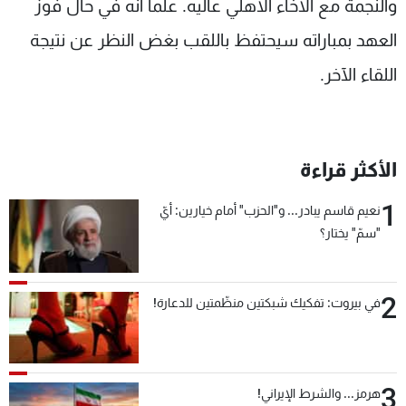
والنجمة مع الاخاء الاهلي عاليه. علماً انه في حال فوز
العهد بمباراته سيحتفظ باللقب بغض النظر عن نتيجة
اللقاء الآخر.
الأكثر قراءة
1
نعيم قاسم يبادر... و"الحزب" أمام خيارين: أيّ
"سمّ" يختار؟
2
في بيروت: تفكيك شبكتين منظّمتين للدعارة!
3
هرمز... والشرط الإيراني!