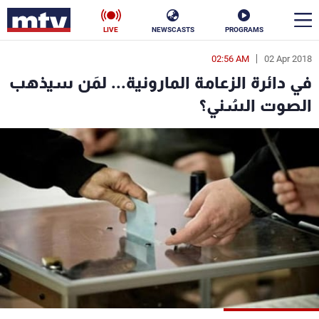
LIVE
NEWSCASTS
PROGRAMS
02:56 AM
02 Apr 2018
en
في دائرة الزعامة المارونية... لمَن سيذهب
الأخبار
الصوت السُني؟
سياسة
ناس
إقتصاد
فن
منوعات
رياضة
كأس العالم
البرامج
جدول البرامج