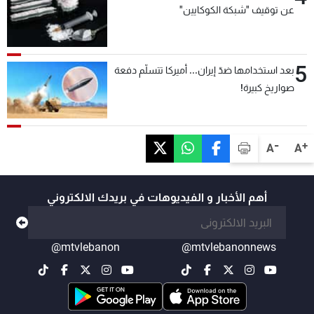
عن توقيف "شبكة الكوكايين"
5
بعد استخدامها ضدّ إيران... أميركا تتسلّم دفعة
صواريخ كبيرة!
-
+
A
A
أهم الأخبار و الفيديوهات في بريدك الالكتروني
@mtvlebanon
@mtvlebanonnews