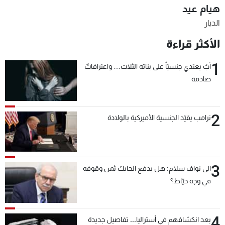
هيام عيد
شاهد البرامج
الديار
الترددات
الأكثر قراءة
عن MTV
وظائف
1
أبٌ يعتدي جنسيّاً على بناته الثلاث… واعترافاتٌ
الإنـتـاج
تواصل معنا
لاعلاناتكم
شروط الإسـتخدام
صادمة
سياسة الخصوصية
2
ترامب يقيّد الجنسية الأميركية بالولادة
3
الى نواف سلام: هل يدفع الحايك ثمن وقوفه
في وجه خيّاط؟
4
بعد انكشافهم في أستراليا... تفاصيل جديدة